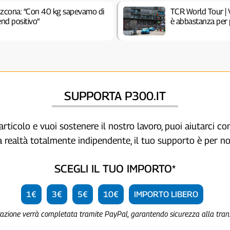
Azcona: “Con 40 kg sapevamo di
TCR World Tour | 
end positivo”
è abbastanza per 
SUPPORTA P300.IT
articolo e vuoi sostenere il nostro lavoro, puoi aiutarci c
a realtà totalmente indipendente, il tuo supporto è per no
SCEGLI IL TUO IMPORTO*
1€
3€
5€
10€
IMPORTO LIBERO
razione verrà completata tramite PayPal, garantendo sicurezza alla tra