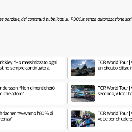
 se parziale, dei contenuti pubblicati su P300.it senza autorizzazione scri
rickley: “Ho massimizzato ogni
TCR World Tour | V
test ho sempre continuato a
un circuito cittadi
Andersson: “Non dimenticherò
TCR World Tour | V
ito che adoro”
secondo, Viktor h
Ehrlacher: “Avevamo l’80% di
TCR World Tour | V
rtenza”
volte per chiuder