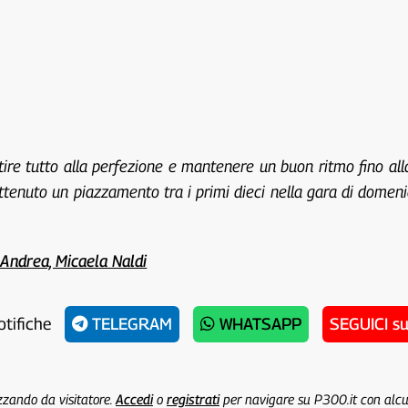
tire tutto alla perfezione e mantenere un buon ritmo fino all
 ottenuto un piazzamento tra i primi dieci nella gara di dome
Andrea, Micaela Naldi
otifiche
TELEGRAM
WHATSAPP
SEGUICI s
izzando da visitatore.
Accedi
o
registrati
per navigare su P300.it con alc