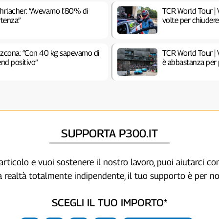
Ehrlacher: “Avevamo l’80% di
TCR World Tour | V
rtenza”
volte per chiuder
Azcona: “Con 40 kg sapevamo di
TCR World Tour | 
end positivo”
è abbastanza per 
SUPPORTA P300.IT
articolo e vuoi sostenere il nostro lavoro, puoi aiutarci c
a realtà totalmente indipendente, il tuo supporto è per no
SCEGLI IL TUO IMPORTO*