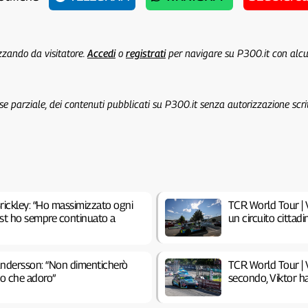
izzando da visitatore.
Accedi
o
registrati
per navigare su P300.it con alc
 se parziale, dei contenuti pubblicati su P300.it senza autorizzazione scri
rickley: “Ho massimizzato ogni
TCR World Tour | V
test ho sempre continuato a
un circuito cittadi
Andersson: “Non dimenticherò
TCR World Tour | V
ito che adoro”
secondo, Viktor h