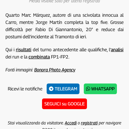
Media visibile solo per utenti registrati
Quarto Marc Márquez, autore di una scivolata innocua al
Carro, mentre Jorge Martín completa la top five. Grosse
difficoltà per Fabio Di Giannantonio, 20° e reduce dai
postumi dell’incidente al Tramonto di ieri.
Qui i
risultati
del turno antecedente alle qualifiche, l’
analisi
dei run e la
combinata
FP1-FP2.
Fonti immagini:
Bonora Photo Agency
Ricevi le notifiche
TELEGRAM
WHATSAPP
SEGUICI su GOOGLE
Stai visualizzando da visitatore.
Accedi
o
registrati
per navigare