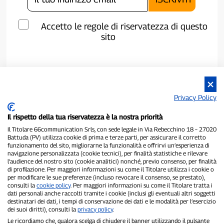
Accetto le regole di riservatezza di questo
sito
Privacy Policy
Il rispetto della tua riservatezza è la nostra priorità
Il Titolare 66communication Srls, con sede legale in Via Rebecchino 18 – 27020
Battuda (PV) utilizza cookie di prima e terze parti, per assicurare il corretto
funzionamento del sito, migliorarne la funzionalità e offrirvi un’esperienza di
navigazione personalizzata (cookie tecnici), per finalità statistiche e rilevare
P300.it è una Testata Giornalistica indipendente
l’audience del nostro sito (cookie analitici) nonché, previo consenso, per finalità
di profilazione. Per maggiori informazioni su come il Titolare utilizza i cookie o
Registrazione numero 1/2021 del 1/2/2021 - Tribunale di Pavia
per modificare le sue preferenze (incluso revocare il consenso, se prestato),
Proprietario ed editore:
66communication Srls
- P.IVA
consulti la
cookie policy
. Per maggiori informazioni su come il Titolare tratta i
02798890188
dati personali anche raccolti tramite i cookie (inclusi gli eventuali altri soggetti
Direttore Responsabile:
Alessandro Secchi
- Vicedirettore:
Federico
destinatari dei dati, i tempi di conservazione dei dati e le modalità per l’esercizio
Benedusi
dei suoi diritti), consulti la
privacy policy
.
Privacy Policy
-
Cookie Policy
Le ricordiamo che, qualora scelga di chiudere il banner utilizzando il pulsante