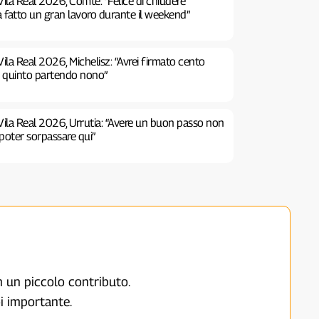
ila Real 2026, Comte: “Felice di chiudere
a fatto un gran lavoro durante il weekend”
ila Real 2026, Michelisz: “Avrei firmato cento
e quinto partendo nono”
Vila Real 2026, Urrutia: “Avere un buon passo non
poter sorpassare qui”
on un piccolo contributo.
i importante.