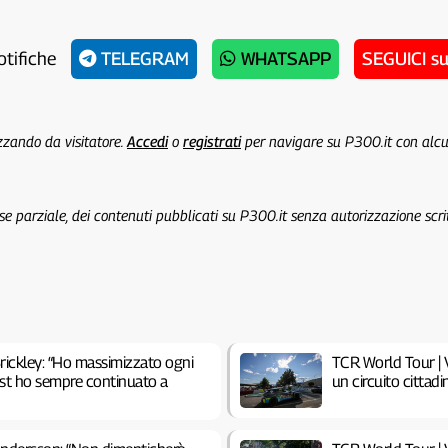
otifiche
TELEGRAM
WHATSAPP
SEGUICI s
izzando da visitatore.
Accedi
o
registrati
per navigare su P300.it con alc
 se parziale, dei contenuti pubblicati su P300.it senza autorizzazione scri
rickley: “Ho massimizzato ogni
TCR World Tour | V
test ho sempre continuato a
un circuito cittadi