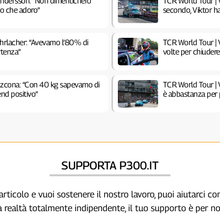
Andersson: “Non dimenticherò
TCR World Tour | V
ito che adoro”
secondo, Viktor h
Ehrlacher: “Avevamo l’80% di
TCR World Tour | V
rtenza”
volte per chiuder
Azcona: “Con 40 kg sapevamo di
TCR World Tour | 
end positivo”
è abbastanza per 
SUPPORTA P300.IT
articolo e vuoi sostenere il nostro lavoro, puoi aiutarci c
a realtà totalmente indipendente, il tuo supporto è per no