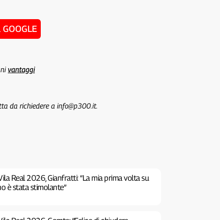
u GOOGLE
uni
vantaggi
tta da richiedere a info@p300.it.
ila Real 2026, Gianfratti: “La mia prima volta su
no è stata stimolante”