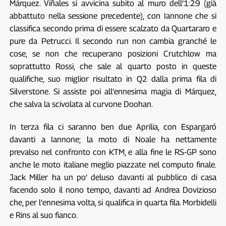
Márquez. Viñales si avvicina subito al muro dell’1:29 (già
abbattuto nella sessione precedente), con Iannone che si
classifica secondo prima di essere scalzato da Quartararo e
pure da Petrucci. Il secondo run non cambia granché le
cose, se non che recuperano posizioni Crutchlow ma
soprattutto Rossi, che sale al quarto posto in queste
qualifiche, suo miglior risultato in Q2 dalla prima fila di
Silverstone. Si assiste poi all’ennesima magia di Márquez,
che salva la scivolata al curvone Doohan.
In terza fila ci saranno ben due Aprilia, con Espargaró
davanti a Iannone; la moto di Noale ha nettamente
prevalso nel confronto con KTM, e alla fine le RS-GP sono
anche le moto italiane meglio piazzate nel computo finale.
Jack Miller ha un po’ deluso davanti al pubblico di casa
facendo solo il nono tempo, davanti ad Andrea Dovizioso
che, per l’ennesima volta, si qualifica in quarta fila. Morbidelli
e Rins al suo fianco.