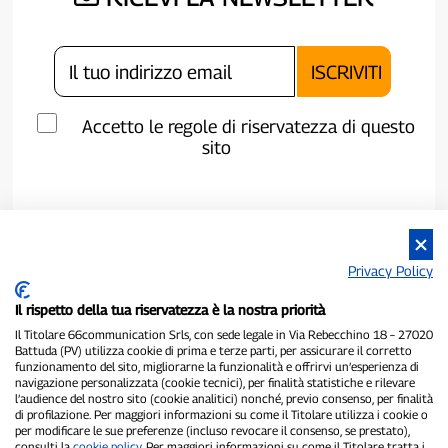
Accetto le regole di riservatezza di questo
sito
Privacy Policy
Il rispetto della tua riservatezza è la nostra priorità
Il Titolare 66communication Srls, con sede legale in Via Rebecchino 18 – 27020
Battuda (PV) utilizza cookie di prima e terze parti, per assicurare il corretto
funzionamento del sito, migliorarne la funzionalità e offrirvi un’esperienza di
navigazione personalizzata (cookie tecnici), per finalità statistiche e rilevare
P300.it è una Testata Giornalistica indipendente
l’audience del nostro sito (cookie analitici) nonché, previo consenso, per finalità
di profilazione. Per maggiori informazioni su come il Titolare utilizza i cookie o
Registrazione numero 1/2021 del 1/2/2021 - Tribunale di Pavia
per modificare le sue preferenze (incluso revocare il consenso, se prestato),
Proprietario ed editore:
66communication Srls
- P.IVA
consulti la
cookie policy
. Per maggiori informazioni su come il Titolare tratta i