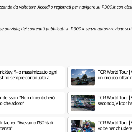
izzando da visitatore.
Accedi
o
registrati
per navigare su P300.it con alc
 se parziale, dei contenuti pubblicati su P300.it senza autorizzazione scri
rickley: “Ho massimizzato ogni
TCR World Tour | V
test ho sempre continuato a
un circuito cittadi
Andersson: “Non dimenticherò
TCR World Tour | V
ito che adoro”
secondo, Viktor h
Ehrlacher: “Avevamo l’80% di
TCR World Tour | V
rtenza”
volte per chiuder