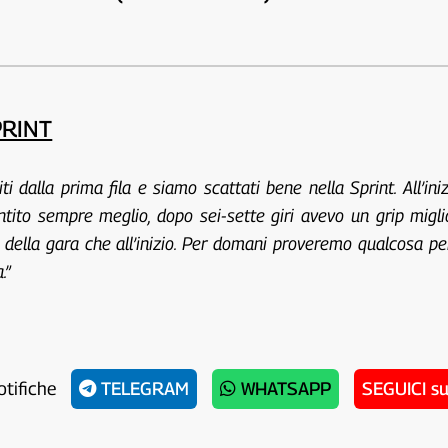
PRINT
i dalla prima fila e siamo scattati bene nella Sprint. All’
entito sempre meglio, dopo sei-sette giri avevo un grip migl
ne della gara che all’inizio. Per domani proveremo qualcosa 
.”
otifiche
TELEGRAM
WHATSAPP
SEGUICI s