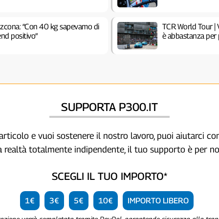
Azcona: “Con 40 kg sapevamo di
TCR World Tour | 
end positivo”
è abbastanza per 
SUPPORTA P300.IT
articolo e vuoi sostenere il nostro lavoro, puoi aiutarci c
a realtà totalmente indipendente, il tuo supporto è per no
SCEGLI IL TUO IMPORTO*
1€
3€
5€
10€
IMPORTO LIBERO
razione verrà completata tramite PayPal, garantendo sicurezza alla tra