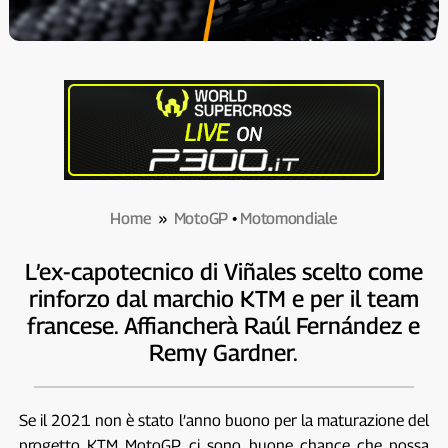
Home
»
MotoGP
•
Motomondiale
L’ex-capotecnico di Viñales scelto come
rinforzo dal marchio KTM e per il team
francese. Affiancherà Raúl Fernández e
Remy Gardner.
Se il 2021 non è stato l’anno buono per la maturazione del
progetto KTM MotoGP, ci sono buone chance che possa