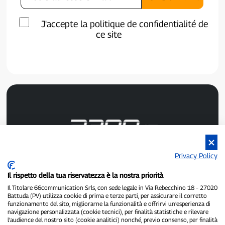
J'accepte la politique de confidentialité de
ce site
Privacy Policy
P300.it est un journal indépendant.
Numéro d'enregistrement : 1/2021 du 1/2/2021 - Tribunal de
Il rispetto della tua riservatezza è la nostra priorità
Pavie.
Il Titolare 66communication Srls, con sede legale in Via Rebecchino 18 – 27020
Propriétaire et éditeur :
66communication Srls
- Numéro de TVA :
Battuda (PV) utilizza cookie di prima e terze parti, per assicurare il corretto
02798890188.
funzionamento del sito, migliorarne la funzionalità e offrirvi un’esperienza di
Rédacteur en chef :
Alessandro Secchi
- Rédacteur adjoint :
Federico
navigazione personalizzata (cookie tecnici), per finalità statistiche e rilevare
Benedusi.
l’audience del nostro sito (cookie analitici) nonché, previo consenso, per finalità