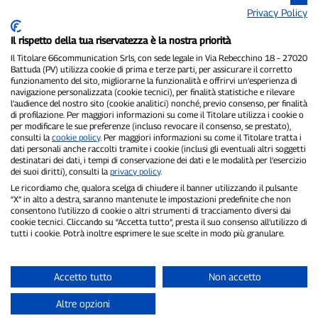
Privacy Policy
Il rispetto della tua riservatezza è la nostra priorità
Il Titolare 66communication Srls, con sede legale in Via Rebecchino 18 – 27020
Battuda (PV) utilizza cookie di prima e terze parti, per assicurare il corretto
funzionamento del sito, migliorarne la funzionalità e offrirvi un’esperienza di
navigazione personalizzata (cookie tecnici), per finalità statistiche e rilevare
P300.it è una Testata Giornalistica indipendente
l’audience del nostro sito (cookie analitici) nonché, previo consenso, per finalità
di profilazione. Per maggiori informazioni su come il Titolare utilizza i cookie o
Registrazione numero 1/2021 del 1/2/2021 - Tribunale di Pavia
per modificare le sue preferenze (incluso revocare il consenso, se prestato),
Proprietario ed editore:
66communication Srls
- P.IVA
consulti la
cookie policy
. Per maggiori informazioni su come il Titolare tratta i
02798890188
dati personali anche raccolti tramite i cookie (inclusi gli eventuali altri soggetti
Direttore Responsabile:
Alessandro Secchi
- Vicedirettore:
Federico
destinatari dei dati, i tempi di conservazione dei dati e le modalità per l’esercizio
Benedusi
dei suoi diritti), consulti la
privacy policy
.
Privacy Policy
-
Cookie Policy
Le ricordiamo che, qualora scelga di chiudere il banner utilizzando il pulsante
“X” in alto a destra, saranno mantenute le impostazioni predefinite che non
consentono l’utilizzo di cookie o altri strumenti di tracciamento diversi dai
"Se è successo davvero, lo trovi su P300.it"
cookie tecnici. Cliccando su “Accetta tutto”, presta il suo consenso all’utilizzo di
tutti i cookie. Potrà inoltre esprimere le sue scelte in modo più granulare.
Copyright © P300.it 2012-2026
Accetto tutto
Non accetto
Altre opzioni