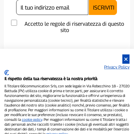
Accetto le regole di riservatezza di questo
sito
Privacy Policy
Il rispetto della tua riservatezza è la nostra priorità
Il Titolare 66communication Srls, con sede legale in Via Rebecchino 18 – 27020
Battuda (PV) utilizza cookie di prima e terze parti, per assicurare il corretto
funzionamento del sito, migliorarne la funzionalità e offrirvi un’esperienza di
navigazione personalizzata (cookie tecnici), per finalità statistiche e rilevare
P300.it è una Testata Giornalistica indipendente
l’audience del nostro sito (cookie analitici) nonché, previo consenso, per finalità
di profilazione. Per maggiori informazioni su come il Titolare utilizza i cookie o
Registrazione numero 1/2021 del 1/2/2021 - Tribunale di Pavia
per modificare le sue preferenze (incluso revocare il consenso, se prestato),
Proprietario ed editore:
66communication Srls
- P.IVA
consulti la
cookie policy
. Per maggiori informazioni su come il Titolare tratta i
02798890188
dati personali anche raccolti tramite i cookie (inclusi gli eventuali altri soggetti
Direttore Responsabile:
Alessandro Secchi
- Vicedirettore:
Federico
destinatari dei dati, i tempi di conservazione dei dati e le modalità per l’esercizio
Benedusi
dei suoi diritti), consulti la
privacy policy
.