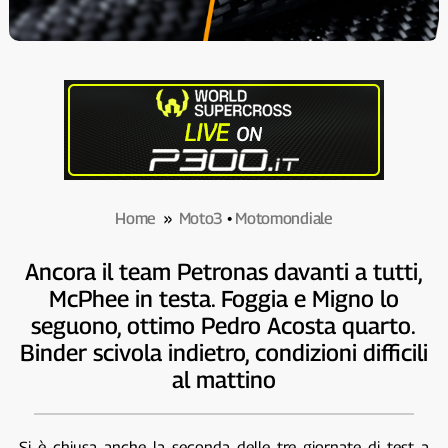
Home
»
Moto3
•
Motomondiale
Ancora il team Petronas davanti a tutti,
McPhee in testa. Foggia e Migno lo
seguono, ottimo Pedro Acosta quarto.
Binder scivola indietro, condizioni difficili
al mattino
Si è chiusa anche la seconda delle tre giornate di test a