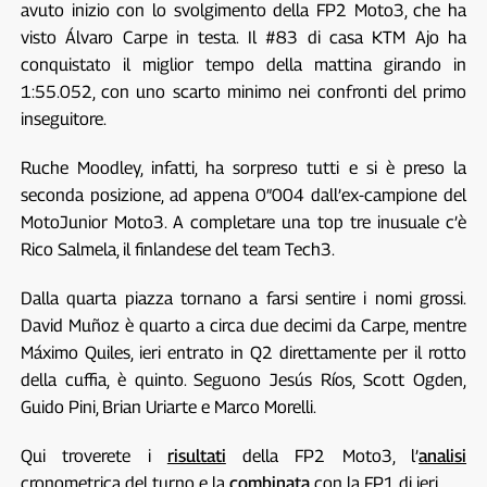
avuto inizio con lo svolgimento della FP2 Moto3, che ha
visto Álvaro Carpe in testa. Il #83 di casa KTM Ajo ha
conquistato il miglior tempo della mattina girando in
1:55.052, con uno scarto minimo nei confronti del primo
inseguitore.
Ruche Moodley, infatti, ha sorpreso tutti e si è preso la
seconda posizione, ad appena 0″004 dall’ex-campione del
MotoJunior Moto3. A completare una top tre inusuale c’è
Rico Salmela, il finlandese del team Tech3.
Dalla quarta piazza tornano a farsi sentire i nomi grossi.
David Muñoz è quarto a circa due decimi da Carpe, mentre
Máximo Quiles, ieri entrato in Q2 direttamente per il rotto
della cuffia, è quinto. Seguono Jesús Ríos, Scott Ogden,
Guido Pini, Brian Uriarte e Marco Morelli.
Qui troverete i
risultati
della FP2 Moto3, l’
analisi
cronometrica del turno e la
combinata
con la FP1 di ieri.