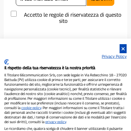
Accetto le regole di riservatezza di questo
sito
Privacy Policy
Il rispetto della tua riservatezza è la nostra priorità
Il Titolare 66communication Srls, con sede legale in Via Rebecchino 18 – 27020
Battuda (PV) utilizza cookie di prima e terze parti, per assicurare il corretto
funzionamento del sito, migliorarne la funzionalità e offrirvi un’esperienza di
navigazione personalizzata (cookie tecnici), per finalità statistiche e rilevare
P300.it è una Testata Giornalistica indipendente
l’audience del nostro sito (cookie analitici) nonché, previo consenso, per finalità
di profilazione. Per maggiori informazioni su come il Titolare utilizza i cookie o
Registrazione numero 1/2021 del 1/2/2021 - Tribunale di Pavia
per modificare le sue preferenze (incluso revocare il consenso, se prestato),
Proprietario ed editore:
66communication Srls
- P.IVA
consulti la
cookie policy
. Per maggiori informazioni su come il Titolare tratta i
02798890188
dati personali anche raccolti tramite i cookie (inclusi gli eventuali altri soggetti
Direttore Responsabile:
Alessandro Secchi
- Vicedirettore:
Federico
destinatari dei dati, i tempi di conservazione dei dati e le modalità per l’esercizio
Benedusi
dei suoi diritti), consulti la
privacy policy
.
Privacy Policy
-
Cookie Policy
Le ricordiamo che, qualora scelga di chiudere il banner utilizzando il pulsante