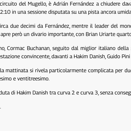
 circuito del Mugello, è Adrián Fernández a chiudere dav
 2:10 in una sessione disputata su una pista ancora umida
 circa due decimi da Fernández, mentre il leader del mo
si apre però un divario importante, con Brian Uriarte quart
no, Cormac Buchanan, seguito dal miglior italiano della 
stazione convincente, davanti a Hakim Danish, Guido Pini
e la mattinata si rivela particolarmente complicata per d
simo e ventitreesimo.
caduta di Hakim Danish tra curva 2 e curva 3, senza conseg
.