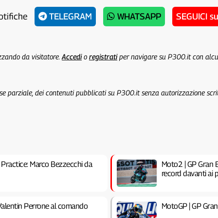
otifiche
TELEGRAM
WHATSAPP
SEGUICI s
izzando da visitatore.
Accedi
o
registrati
per navigare su P300.it con alc
 se parziale, dei contenuti pubblicati su P300.it senza autorizzazione scri
Practice: Marco Bezzecchi da
Moto2 | GP Gran B
record davanti ai p
alentin Perrone al comando
MotoGP | GP Gran 