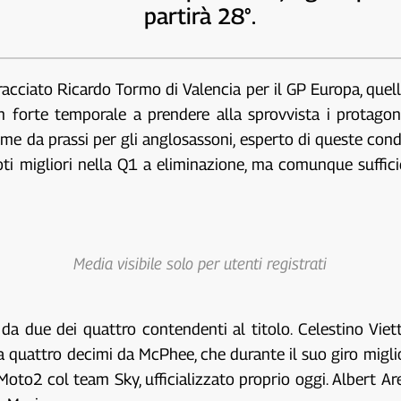
partirà 28°.
tracciato Ricardo Tormo di Valencia per il GP Europa, quel
n forte temporale a prendere alla sprovvista i protagoni
e da prassi per gli anglosassoni, esperto di queste condiz
oti migliori nella Q1 a eliminazione, ma comunque suffic
Media visibile solo per utenti registrati
da due dei quattro contendenti al titolo. Celestino Viett
 a quattro decimi da McPhee, che durante il suo giro miglio
oto2 col team Sky, ufficializzato proprio oggi. Albert Aren