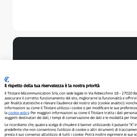
Il rispetto della tua riservatezza è la nostra priorità
Il Titolare 66communication Srls, con sede legale in Via Rebecchino 18 – 27020 Batt
assicurare il corretto funzionamento del sito, migliorarne la funzionalità e offrirv
per finalità statistiche e rilevare l’audience del nostro sito (cookie analitici) nonch
informazioni su come il Titolare utilizza i cookie o per modificare le sue preferenze
la
cookie policy
. Per maggiori informazioni su come il Titolare tratta i dati personal
soggetti destinatari dei dati, i tempi di conservazione dei dati e le modalità per l’eser
Le ricordiamo che, qualora scelga di chiudere il banner utilizzando il pulsante “X”
predefinite che non consentono l’utilizzo di cookie o altri strumenti di tracciament
presta il suo consenso all’utilizzo di tutti i cookie. Potrà inoltre esprimere le sue 