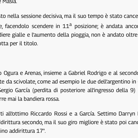
 Masia.
sto nella sessione decisiva, ma il suo tempo è stato canc
a
le, facendolo scendere in 11
posizione; è andata ancor
iere gialle e l’aumento della pioggia, non è andato oltre 
tta per il titolo.
io Ogura e Arenas, insieme a Gabriel Rodrigo e al secon
ate da scivolate, come ad esempio le due dell’argentino i
rgio García (perdita di posteriore all’ingresso della 9) 
e mai la bandiera rossa.
nti all’ottimo Riccardo Rossi e a García. Settimo Darry
rittura secondo, ma il suo giro migliore è stato poi canc
lino addirittura 17°.