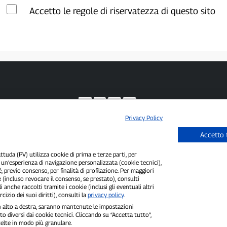
Accetto le regole di riservatezza di questo sito
Privacy Policy
P300.it è una Testata Giornalistica indipendente
Accetto 
Registrazione numero 1/2021 del 1/2/2021 - Tribunale di Pavia
Proprietario ed editore:
66communication Srls
- P.IVA 02798890188
uda (PV) utilizza cookie di prima e terze parti, per
Direttore Responsabile:
Alessandro Secchi
- Vicedirettore:
Federico Benedusi
i un’esperienza di navigazione personalizzata (cookie tecnici),
Privacy Policy
-
Cookie Policy
é, previo consenso, per finalità di profilazione. Per maggiori
 (incluso revocare il consenso, se prestato), consulti
"Se è successo davvero, lo trovi su P300.it"
i anche raccolti tramite i cookie (inclusi gli eventuali altri
cizio dei suoi diritti), consulti la
privacy policy
.
Copyright © P300.it 2012-2026
 in alto a destra, saranno mantenute le impostazioni
o diversi dai cookie tecnici. Cliccando su “Accetta tutto”,
scelte in modo più granulare.