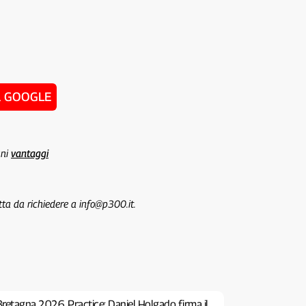
u GOOGLE
uni
vantaggi
tta da richiedere a info@p300.it.
retagna 2026, Practice: Daniel Holgado firma il