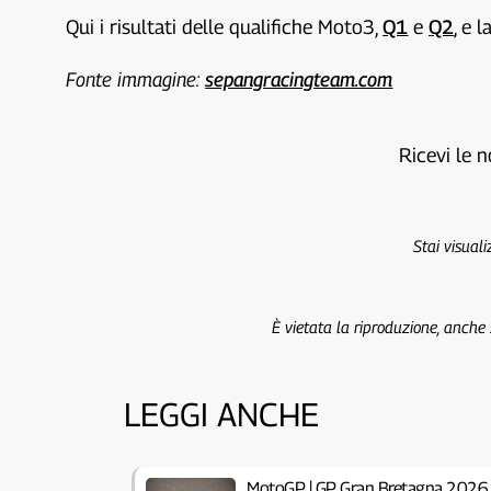
Qui i risultati delle qualifiche Moto3,
Q1
e
Q2
, e l
Fonte immagine:
sepangracingteam.com
Ricevi le n
Stai visual
È vietata la riproduzione, anche
LEGGI ANCHE
MotoGP | GP Gran Bretagna 2026, 