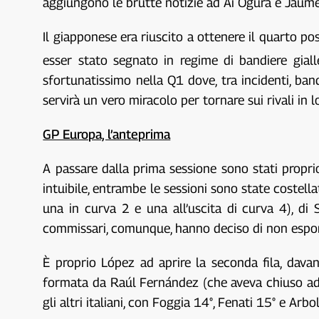
aggiungono le brutte notizie ad Ai Ogura e Jaume
Il giapponese era riuscito a ottenere il quarto po
esser stato segnato in regime di bandiere gial
sfortunatissimo nella Q1 dove, tra incidenti, band
servirà un vero miracolo per tornare sui rivali in lo
GP Europa, l’anteprima
A passare dalla prima sessione sono stati propr
intuibile, entrambe le sessioni sono state costell
una in curva 2 e una all’uscita di curva 4), di Se
commissari, comunque, hanno deciso di non esporr
È proprio López ad aprire la seconda fila, dava
formata da Raúl Fernández (che aveva chiuso addi
gli altri italiani, con Foggia 14°, Fenati 15° e Arbo