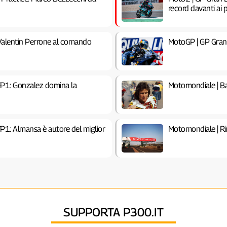
record davanti ai p
alentin Perrone al comando
MotoGP | GP Gran 
P1: Gonzalez domina la
Motomondiale | Ba
1: Almansa è autore del miglior
Motomondiale | Ri
SUPPORTA P300.IT