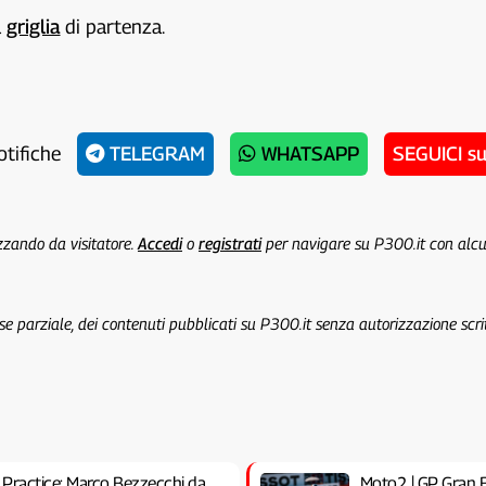
a
griglia
di partenza.
otifiche
TELEGRAM
WHATSAPP
SEGUICI s
izzando da visitatore.
Accedi
o
registrati
per navigare su P300.it con alc
 se parziale, dei contenuti pubblicati su P300.it senza autorizzazione scri
Practice: Marco Bezzecchi da
Moto2 | GP Gran B