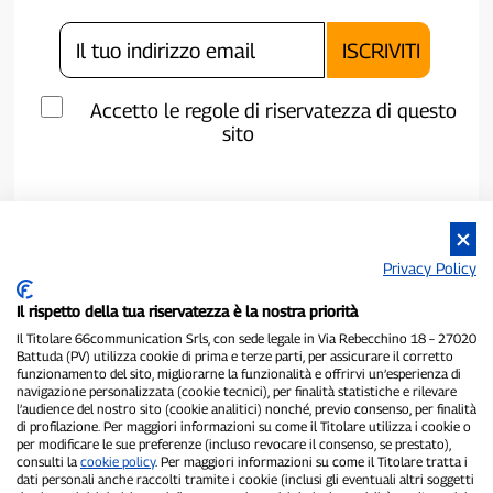
Accetto le regole di riservatezza di questo
sito
Privacy Policy
Il rispetto della tua riservatezza è la nostra priorità
Il Titolare 66communication Srls, con sede legale in Via Rebecchino 18 – 27020
Battuda (PV) utilizza cookie di prima e terze parti, per assicurare il corretto
funzionamento del sito, migliorarne la funzionalità e offrirvi un’esperienza di
navigazione personalizzata (cookie tecnici), per finalità statistiche e rilevare
P300.it è una Testata Giornalistica indipendente
l’audience del nostro sito (cookie analitici) nonché, previo consenso, per finalità
di profilazione. Per maggiori informazioni su come il Titolare utilizza i cookie o
Registrazione numero 1/2021 del 1/2/2021 - Tribunale di Pavia
per modificare le sue preferenze (incluso revocare il consenso, se prestato),
Proprietario ed editore:
66communication Srls
- P.IVA
consulti la
cookie policy
. Per maggiori informazioni su come il Titolare tratta i
02798890188
dati personali anche raccolti tramite i cookie (inclusi gli eventuali altri soggetti
Direttore Responsabile:
Alessandro Secchi
- Vicedirettore:
Federico