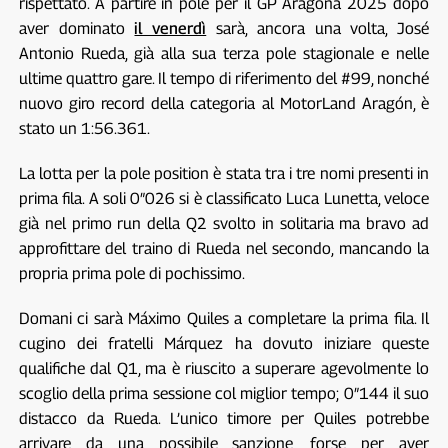
rispettato. A partire in pole per il GP Aragona 2025 dopo
aver dominato
il venerdì
sarà, ancora una volta, José
Antonio Rueda, già alla sua terza pole stagionale e nelle
ultime quattro gare. Il tempo di riferimento del #99, nonché
nuovo giro record della categoria al MotorLand Aragón, è
stato un 1:56.361.
La lotta per la pole position è stata tra i tre nomi presenti in
prima fila. A soli 0″026 si è classificato Luca Lunetta, veloce
già nel primo run della Q2 svolto in solitaria ma bravo ad
approfittare del traino di Rueda nel secondo, mancando la
propria prima pole di pochissimo.
Domani ci sarà Máximo Quiles a completare la prima fila. Il
cugino dei fratelli Márquez ha dovuto iniziare queste
qualifiche dal Q1, ma è riuscito a superare agevolmente lo
scoglio della prima sessione col miglior tempo; 0″144 il suo
distacco da Rueda. L’unico timore per Quiles potrebbe
arrivare da una possibile sanzione, forse per aver