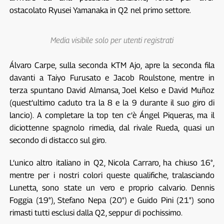
ostacolato Ryusei Yamanaka in Q2 nel primo settore.
Media visibile solo per utenti registrati
Álvaro Carpe, sulla seconda KTM Ajo, apre la seconda fila
davanti a Taiyo Furusato e Jacob Roulstone, mentre in
terza spuntano David Almansa, Joel Kelso e David Muñoz
(quest’ultimo caduto tra la 8 e la 9 durante il suo giro di
lancio). A completare la top ten c’è Ángel Piqueras, ma il
diciottenne spagnolo rimedia, dal rivale Rueda, quasi un
secondo di distacco sul giro.
L’unico altro italiano in Q2, Nicola Carraro, ha chiuso 16°,
mentre per i nostri colori queste qualifiche, tralasciando
Lunetta, sono state un vero e proprio calvario. Dennis
Foggia (19°), Stefano Nepa (20°) e Guido Pini (21°) sono
rimasti tutti esclusi dalla Q2, seppur di pochissimo.