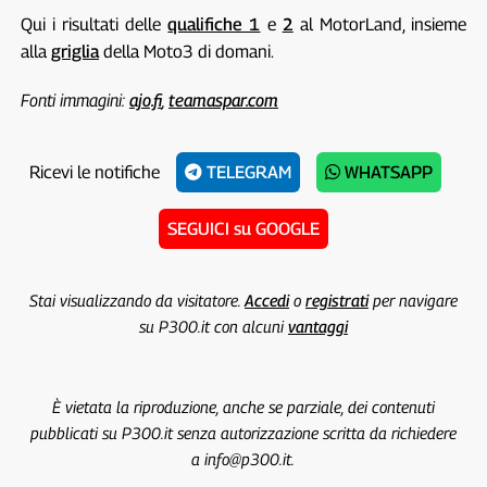
Qui i risultati delle
qualifiche 1
e
2
al MotorLand, insieme
alla
griglia
della Moto3 di domani.
Fonti immagini:
ajo.fi
,
teamaspar.com
Ricevi le notifiche
TELEGRAM
WHATSAPP
SEGUICI su GOOGLE
Stai visualizzando da visitatore.
Accedi
o
registrati
per navigare
su P300.it con alcuni
vantaggi
È vietata la riproduzione, anche se parziale, dei contenuti
pubblicati su P300.it senza autorizzazione scritta da richiedere
a info@p300.it.