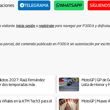
caciones
TELEGRAMA
WHATSAPP
SÍGUENOS
 visitante.
Inicia sesión
o
regístrate
para navegar por P300.it y disfrut
o parcial, del contenido publicado en P300.it sin autorización por escrito
ilotos 2027: Raúl Fernández
MotoGP | GP de Gr
or dos temporadas más
Lista de Honor y 
a Viñales en la KTM Tech3 para el
MotoGP | Museo Ag