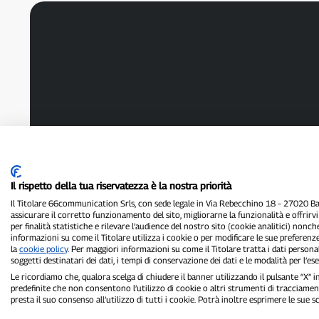
Il rispetto della tua riservatezza è la nostra priorità
Il Titolare 66communication Srls, con sede legale in Via Rebecchino 18 – 27020 Batt
assicurare il corretto funzionamento del sito, migliorarne la funzionalità e offrirv
per finalità statistiche e rilevare l’audience del nostro sito (cookie analitici) nonch
informazioni su come il Titolare utilizza i cookie o per modificare le sue preferenze
la
cookie policy
. Per maggiori informazioni su come il Titolare tratta i dati personal
soggetti destinatari dei dati, i tempi di conservazione dei dati e le modalità per l’eser
Le ricordiamo che, qualora scelga di chiudere il banner utilizzando il pulsante “X”
predefinite che non consentono l’utilizzo di cookie o altri strumenti di tracciament
presta il suo consenso all’utilizzo di tutti i cookie. Potrà inoltre esprimere le sue 