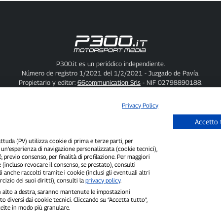
P300.it es un periódico independiente.
Número de registro 1/2021 del 1/2/2021 - Juzgado de Pavía.
Propietario y editor:
66communication Srls
- NIF 02798890188.
Redactor jefe:
Alessandro Secchi
- Subdirector:
Federico Benedusi.
Política de privacidad
-
Política de cookies.
Privacy Policy
"Si realmente sucedió, lo encontrarás en P300.it"
Accetto 
Copyright © P300.it 2012-2026
uda (PV) utilizza cookie di prima e terze parti, per
i un’esperienza di navigazione personalizzata (cookie tecnici),
é, previo consenso, per finalità di profilazione. Per maggiori
 (incluso revocare il consenso, se prestato), consulti
i anche raccolti tramite i cookie (inclusi gli eventuali altri
cizio dei suoi diritti), consulti la
privacy policy
.
 in alto a destra, saranno mantenute le impostazioni
o diversi dai cookie tecnici. Cliccando su “Accetta tutto”,
scelte in modo più granulare.