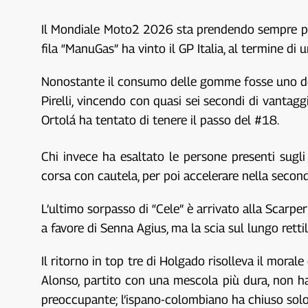
Il Mondiale Moto2 2026 sta prendendo sempre più 
fila “ManuGas” ha vinto il GP Italia, al termine di
Nonostante il consumo delle gomme fosse uno dei t
Pirelli, vincendo con quasi sei secondi di vantaggi
Ortolá ha tentato di tenere il passo del #18.
Chi invece ha esaltato le persone presenti sugli
corsa con cautela, per poi accelerare nella seconda
L’ultimo sorpasso di “Cele” è arrivato alla Scarperia
a favore di Senna Agius, ma la scia sul lungo retti
Il ritorno in top tre di Holgado risolleva il mora
Alonso, partito con una mescola più dura, non ha
preoccupante; l’ispano-colombiano ha chiuso solo