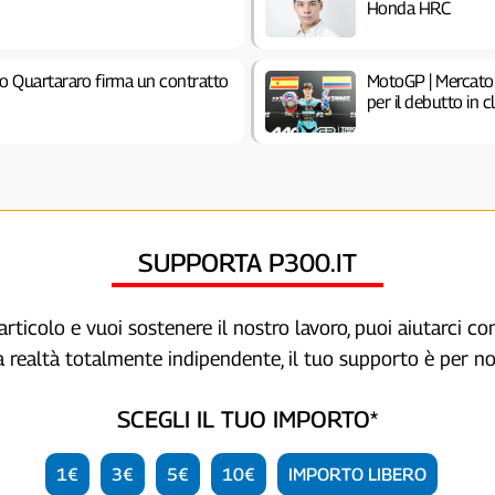
Honda HRC
io Quartararo firma un contratto
MotoGP | Mercato
per il debutto in c
SUPPORTA P300.IT
articolo e vuoi sostenere il nostro lavoro, puoi aiutarci c
a realtà totalmente indipendente, il tuo supporto è per no
SCEGLI IL TUO IMPORTO*
1€
3€
5€
10€
IMPORTO LIBERO