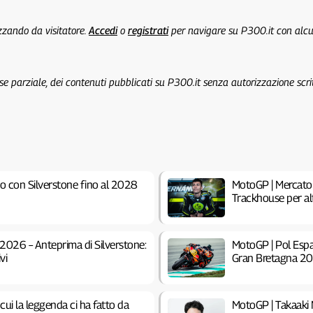
izzando da visitatore.
Accedi
o
registrati
per navigare su P300.it con alc
 se parziale, dei contenuti pubblicati su P300.it senza autorizzazione scri
o con Silverstone fino al 2028
MotoGP | Mercato 
Trackhouse per al
026 – Anteprima di Silverstone:
MotoGP | Pol Espar
vi
Gran Bretagna 2
ui la leggenda ci ha fatto da
MotoGP | Takaaki 