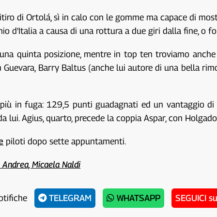
ritiro di Ortolá, sì in calo con le gomme ma capace di most
 d’Italia a causa di una rottura a due giri dalla fine, o f
una quinta posizione, mentre in top ten troviamo anche
 Guevara, Barry Baltus (anche lui autore di una bella rim
 più in fuga: 129,5 punti guadagnati ed un vantaggio di 3
 da lui. Agius, quarto, precede la coppia Aspar, con Holga
e
piloti dopo sette appuntamenti.
 Andrea, Micaela Naldi
otifiche
TELEGRAM
WHATSAPP
SEGUICI s