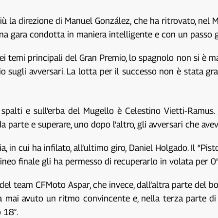
la direzione di Manuel González, che ha ritrovato, nel Mu
 una gara condotta in maniera intelligente e con un passo g
emi principali del Gran Premio, lo spagnolo non si è mai 
o sugli avversari. La lotta per il successo non è stata gra
 spalti e sull’erba del Mugello è Celestino Vietti-Ramus.
 parte e superare, uno dopo l’altro, gli avversari che avev
, in cui ha infilato, all’ultimo giro, Daniel Holgado. Il “Pist
lineo finale gli ha permesso di recuperarlo in volata per 
le del team CFMoto Aspar, che invece, dall’altra parte de
 mai avuto un ritmo convincente e, nella terza parte di 
 18°.