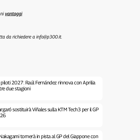
uni
vantaggi
tta da richiedere a info@p300.it.
piloti 2027: Raúl Fernández rinnova con Aprilia
tre due stagioni
garó sostituirà Viñales sulla KTM Tech3 per il GP
026
Nakagami tornerà in pista al GP del Giappone con