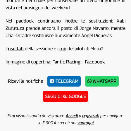
montarle nel finale per conservare un treno di gomme in
vista del prosieguo del weekend.
Nel paddock continuano inoltre le sostituzioni: Xabi
Zurutuza prende ancora il posto di Jorge Navarro, mentre
Unai Orradre sostituisce nuovamente Ángel Piqueras.
I
risultati
della sessione e i
run
dei piloti di Moto2.
Immagine di copertina:
Fantic Racing – Facebook
Ricevi le notifiche
TELEGRAM
WHATSAPP
SEGUICI su GOOGLE
Stai visualizzando da visitatore.
Accedi
o
registrati
per navigare
su P300.it con alcuni
vantaggi