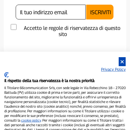
Accetto le regole di riservatezza di questo
sito
Privacy Policy
Il rispetto della tua riservatezza è la nostra priorità
Il Titolare 66communication Srls, con sede legale in Via Rebecchino 18 – 27020
Battuda (PV) utilizza cookie di prima e terze parti, per assicurare il corretto
funzionamento del sito, migliorarne la funzionalità e offrirvi un’esperienza di
navigazione personalizzata (cookie tecnici), per finalità statistiche e rilevare
P300.it è una Testata Giornalistica indipendente
l’audience del nostro sito (cookie analitici) nonché, previo consenso, per finalità
di profilazione. Per maggiori informazioni su come il Titolare utilizza i cookie o
Registrazione numero 1/2021 del 1/2/2021 - Tribunale di Pavia
per modificare le sue preferenze (incluso revocare il consenso, se prestato),
Proprietario ed editore:
66communication Srls
- P.IVA
consulti la
cookie policy
. Per maggiori informazioni su come il Titolare tratta i
02798890188
dati personali anche raccolti tramite i cookie (inclusi gli eventuali altri soggetti
Direttore Responsabile:
Alessandro Secchi
- Vicedirettore:
Federico
destinatari dei dati, i tempi di conservazione dei dati e le modalità per l’esercizio