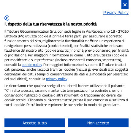
Privacy Policy
Il rispetto della tua riservatezza è la nostra priorità
Il Titolare 66communication Srls, con sede legale in Via Rebecchino 18 – 27020
Battuda (PV) utilizza cookie di prima e terze parti, per assicurare il corretto
funzionamento del sito, migliorarne la funzionalità e offrirvi un’esperienza di
navigazione personalizzata (cookie tecnici), per finalità statistiche e rilevare
P300.it è una Testata Giornalistica indipendente
l’audience del nostro sito (cookie analitici) nonché, previo consenso, per finalità
di profilazione. Per maggiori informazioni su come il Titolare utilizza i cookie o
Registrazione numero 1/2021 del 1/2/2021 - Tribunale di Pavia
per modificare le sue preferenze (incluso revocare il consenso, se prestato),
Proprietario ed editore:
66communication Srls
- P.IVA
consulti la
cookie policy
. Per maggiori informazioni su come il Titolare tratta i
02798890188
dati personali anche raccolti tramite i cookie (inclusi gli eventuali altri soggetti
Direttore Responsabile:
Alessandro Secchi
- Vicedirettore:
Federico
destinatari dei dati, i tempi di conservazione dei dati e le modalità per l’esercizio
Benedusi
dei suoi diritti), consulti la
privacy policy
.
Privacy Policy
-
Cookie Policy
Le ricordiamo che, qualora scelga di chiudere il banner utilizzando il pulsante
“X” in alto a destra, saranno mantenute le impostazioni predefinite che non
consentono l’utilizzo di cookie o altri strumenti di tracciamento diversi dai
"Se è successo davvero, lo trovi su P300.it"
cookie tecnici. Cliccando su “Accetta tutto”, presta il suo consenso all’utilizzo di
tutti i cookie. Potrà inoltre esprimere le sue scelte in modo più granulare.
Copyright © P300.it 2012-2026
Accetto tutto
Non accetto