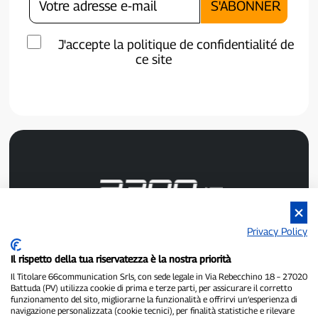
J'accepte la politique de confidentialité de
ce site
Privacy Policy
P300.it est un journal indépendant.
Numéro d'enregistrement : 1/2021 du 1/2/2021 - Tribunal de
Il rispetto della tua riservatezza è la nostra priorità
Pavie.
Propriétaire et éditeur :
66communication Srls
- Numéro de TVA :
Il Titolare 66communication Srls, con sede legale in Via Rebecchino 18 – 27020
Battuda (PV) utilizza cookie di prima e terze parti, per assicurare il corretto
02798890188.
funzionamento del sito, migliorarne la funzionalità e offrirvi un’esperienza di
Rédacteur en chef :
Alessandro Secchi
- Rédacteur adjoint :
Federico
navigazione personalizzata (cookie tecnici), per finalità statistiche e rilevare
Benedusi.