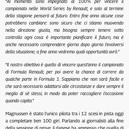
“
Al momento sono impegnato al 100% per vincere il
campionato nelle World Series by Renault, e solo al termine
della stagione penserò al futuro. Entro fine anno alcune cose
potrebbero cambiare: sono sicuro che ci stiamo muovendo
nella direzione giusta, ma bisogna sempre tenere sotto
controllo ogni cosa: è importante pianificare il futuro, ma è
anche necessario comprendere giorno dopo giorno l’evolversi
della situazione; a fine anno vedremo quali opportunità avrò.
”
“
Il nostro obiettivo è quello di vincere quest’anno il campionato
di Formula Renault, per poi avere la chance di correre da
qualche parte in Formula 1. Sappiamo che non sarà facile e
che sarà necessario adattarsi alle circostanze e dare sempre il
meglio di sè stessi, in modo da poter raccogliere l’occasione
quando capita.
”
Magnussen è stato l’unico pilota tra i 12 scesi in pista oggi
a completare ben 100 giri. Parlando ai giornalisti alla fine
della sessione di prove, il danese ha ammesso che quella di