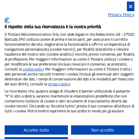
Privacy Policy
Il rispetto della tua riservatezza è la nostra priorità
Il Titolare 66communication Srls, con sede legale in Via Rebecchino 18 – 27020
Battuda (PV) utilizza cookie di prima e terze parti, per assicurare il corretto
funzionamento del sito, migliorarne la funzionalità e offrirvi un’esperienza di
navigazione personalizzata (cookie tecnici), per finalità statistiche e rilevare
P300.it è una Testata Giornalistica indipendente
l’audience del nostro sito (cookie analitici) nonché, previo consenso, per finalità
di profilazione. Per maggiori informazioni su come il Titolare utilizza i cookie o
Registrazione numero 1/2021 del 1/2/2021 - Tribunale di Pavia
per modificare le sue preferenze (incluso revocare il consenso, se prestato),
Proprietario ed editore:
66communication Srls
- P.IVA
consulti la
cookie policy
. Per maggiori informazioni su come il Titolare tratta i
02798890188
dati personali anche raccolti tramite i cookie (inclusi gli eventuali altri soggetti
Direttore Responsabile:
Alessandro Secchi
- Vicedirettore:
Federico
destinatari dei dati, i tempi di conservazione dei dati e le modalità per l’esercizio
Benedusi
dei suoi diritti), consulti la
privacy policy
.
Privacy Policy
-
Cookie Policy
Le ricordiamo che, qualora scelga di chiudere il banner utilizzando il pulsante
“X” in alto a destra, saranno mantenute le impostazioni predefinite che non
consentono l’utilizzo di cookie o altri strumenti di tracciamento diversi dai
"Se è successo davvero, lo trovi su P300.it"
cookie tecnici. Cliccando su “Accetta tutto”, presta il suo consenso all’utilizzo di
tutti i cookie. Potrà inoltre esprimere le sue scelte in modo più granulare.
Copyright © P300.it 2012-2026
Accetto tutto
Non accetto