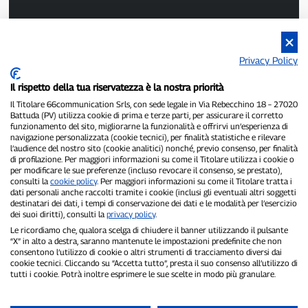
Privacy Policy
P300.it ist eine unabhängige Zeitung.
Il rispetto della tua riservatezza è la nostra priorità
Registrierungsnummer 1/2021 vom 1.2.2021 – Gericht Pavia.
Il Titolare 66communication Srls, con sede legale in Via Rebecchino 18 – 27020
Inhaber und Herausgeber:
66communication Srls
– USt-IdNr.
Battuda (PV) utilizza cookie di prima e terze parti, per assicurare il corretto
02798890188.
funzionamento del sito, migliorarne la funzionalità e offrirvi un’esperienza di
Chefredakteur:
Alessandro Secchi
– Stellvertretender Chefredakteur:
navigazione personalizzata (cookie tecnici), per finalità statistiche e rilevare
Federico Benedusi.
l’audience del nostro sito (cookie analitici) nonché, previo consenso, per finalità
Datenschutzrichtlinie
–
Cookie-Richtlinie
di profilazione. Per maggiori informazioni su come il Titolare utilizza i cookie o
per modificare le sue preferenze (incluso revocare il consenso, se prestato),
consulti la
cookie policy
. Per maggiori informazioni su come il Titolare tratta i
„Wenn es wirklich passiert ist, findet man es auf P300.it.“
dati personali anche raccolti tramite i cookie (inclusi gli eventuali altri soggetti
destinatari dei dati, i tempi di conservazione dei dati e le modalità per l’esercizio
Copyright © P300.it 2012–2026
dei suoi diritti), consulti la
privacy policy
.
Le ricordiamo che, qualora scelga di chiudere il banner utilizzando il pulsante
“X” in alto a destra, saranno mantenute le impostazioni predefinite che non
consentono l’utilizzo di cookie o altri strumenti di tracciamento diversi dai
cookie tecnici. Cliccando su “Accetta tutto”, presta il suo consenso all’utilizzo di
tutti i cookie. Potrà inoltre esprimere le sue scelte in modo più granulare.