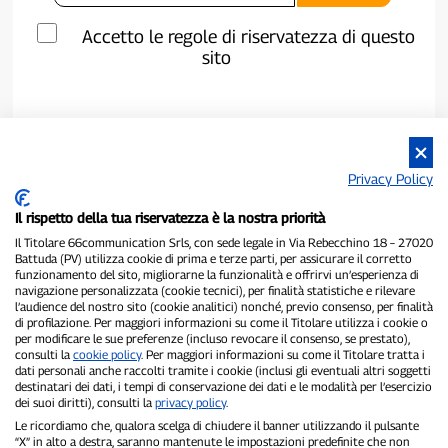
Accetto le regole di riservatezza di questo
sito
Privacy Policy
Il rispetto della tua riservatezza è la nostra priorità
Il Titolare 66communication Srls, con sede legale in Via Rebecchino 18 – 27020
Battuda (PV) utilizza cookie di prima e terze parti, per assicurare il corretto
funzionamento del sito, migliorarne la funzionalità e offrirvi un’esperienza di
navigazione personalizzata (cookie tecnici), per finalità statistiche e rilevare
P300.it è una Testata Giornalistica indipendente
l’audience del nostro sito (cookie analitici) nonché, previo consenso, per finalità
di profilazione. Per maggiori informazioni su come il Titolare utilizza i cookie o
Registrazione numero 1/2021 del 1/2/2021 - Tribunale di Pavia
per modificare le sue preferenze (incluso revocare il consenso, se prestato),
Proprietario ed editore:
66communication Srls
- P.IVA
consulti la
cookie policy
. Per maggiori informazioni su come il Titolare tratta i
02798890188
dati personali anche raccolti tramite i cookie (inclusi gli eventuali altri soggetti
Direttore Responsabile:
Alessandro Secchi
- Vicedirettore:
Federico
destinatari dei dati, i tempi di conservazione dei dati e le modalità per l’esercizio
Benedusi
dei suoi diritti), consulti la
privacy policy
.
Privacy Policy
-
Cookie Policy
Le ricordiamo che, qualora scelga di chiudere il banner utilizzando il pulsante
“X” in alto a destra, saranno mantenute le impostazioni predefinite che non