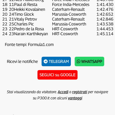
18
11
Paul di Resta
Force India-Mercedes
1:41.430
19
20
Heikki Kovalainen
Caterham-Renault
1:42.476
20
24
Timo Glock
Marussia-Cosworth
1:42.652
21
21
Vitaly Petrov
Caterham-Renault
1:42.846
22
25
Charles Pic
Marussia-Cosworth
1:43.538
23
22
Pedro de la Rosa
HRT-Cosworth
1:44.453
24
23
Narain Karthikeyan
HRT-Cosworth
1:45.114
Fonte tempi: Formula1.com
Ricevi le notifiche
TELEGRAM
WHATSAPP
SEGUICI su GOOGLE
Stai visualizzando da visitatore.
Accedi
o
registrati
per navigare
su P300.it con alcuni
vantaggi