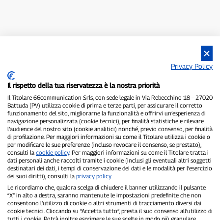
Privacy Policy
Il rispetto della tua riservatezza è la nostra priorità
Il Titolare 66communication Srls, con sede legale in Via Rebecchino 18 – 27020
Battuda (PV) utilizza cookie di prima e terze parti, per assicurare il corretto
funzionamento del sito, migliorarne la funzionalità e offrirvi un’esperienza di
navigazione personalizzata (cookie tecnici), per finalità statistiche e rilevare
l’audience del nostro sito (cookie analitici) nonché, previo consenso, per finalità
di profilazione. Per maggiori informazioni su come il Titolare utilizza i cookie o
per modificare le sue preferenze (incluso revocare il consenso, se prestato),
consulti la
cookie policy
. Per maggiori informazioni su come il Titolare tratta i
dati personali anche raccolti tramite i cookie (inclusi gli eventuali altri soggetti
destinatari dei dati, i tempi di conservazione dei dati e le modalità per l’esercizio
dei suoi diritti), consulti la
privacy policy
.
Le ricordiamo che, qualora scelga di chiudere il banner utilizzando il pulsante
“X” in alto a destra, saranno mantenute le impostazioni predefinite che non
consentono l’utilizzo di cookie o altri strumenti di tracciamento diversi dai
cookie tecnici. Cliccando su “Accetta tutto”, presta il suo consenso all’utilizzo di
tutti i cookie. Potrà inoltre esprimere le sue scelte in modo più granulare.