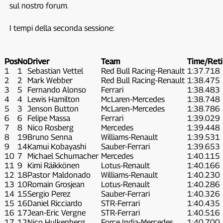
sul nostro forum.
I tempi della seconda sessione:
Pos
No
Driver
Team
Time/Reti
1
1
Sebastian Vettel
Red Bull Racing-Renault
1:37.718
2
2
Mark Webber
Red Bull Racing-Renault
1:38.475
3
5
Fernando Alonso
Ferrari
1:38.483
4
4
Lewis Hamilton
McLaren-Mercedes
1:38.748
5
3
Jenson Button
McLaren-Mercedes
1:38.786
6
6
Felipe Massa
Ferrari
1:39.029
7
8
Nico Rosberg
Mercedes
1:39.448
8
19
Bruno Senna
Williams-Renault
1:39.531
9
14
Kamui Kobayashi
Sauber-Ferrari
1:39.653
10
7
Michael Schumacher
Mercedes
1:40.115
11
9
Kimi Räikkönen
Lotus-Renault
1:40.166
12
18
Pastor Maldonado
Williams-Renault
1:40.230
13
10
Romain Grosjean
Lotus-Renault
1:40.286
14
15
Sergio Perez
Sauber-Ferrari
1:40.326
15
16
Daniel Ricciardo
STR-Ferrari
1:40.435
16
17
Jean-Eric Vergne
STR-Ferrari
1:40.516
17
12
Nico Hulkenberg
Force India-Mercedes
1:40.700