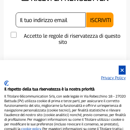
Accetto le regole di riservatezza di questo
sito
Privacy Policy
Il rispetto della tua riservatezza è la nostra priorità
Il Titolare 66communication Srls, con sede legale in Via Rebecchino 18 – 27020
Battuda (PV) utilizza cookie di prima e terze parti, per assicurare il corretto
funzionamento del sito, migliorarne la funzionalità e offrirvi un’esperienza di
navigazione personalizzata (cookie tecnici), per finalità statistiche e rilevare
P300.it è una Testata Giornalistica indipendente
l’audience del nostro sito (cookie analitici) nonché, previo consenso, per finalità
di profilazione. Per maggiori informazioni su come il Titolare utilizza i cookie o
Registrazione numero 1/2021 del 1/2/2021 - Tribunale di Pavia
per modificare le sue preferenze (incluso revocare il consenso, se prestato),
Proprietario ed editore:
66communication Srls
- P.IVA
consulti la
cookie policy
. Per maggiori informazioni su come il Titolare tratta i