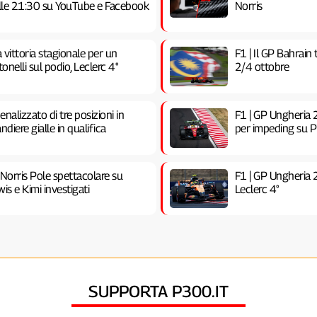
 alle 21:30 su YouTube e Facebook
Norris
vittoria stagionale per un
F1 | Il GP Bahrain
nelli sul podio, Leclerc 4°
2/4 ottobre
nalizzato di tre posizioni in
F1 | GP Ungheria 2
ndiere gialle in qualifica
per impeding su Pia
 Norris Pole spettacolare su
F1 | GP Ungheria 
is e Kimi investigati
Leclerc 4°
SUPPORTA P300.IT