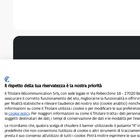
Il rispetto della tua riservatezza è la nostra priorità
Il Titolare 66communication Srls, con sede legale in Via Rebecchino 18 – 27020 Batt
assicurare il corretto funzionamento del sito, migliorarne la funzionalità e offrirv
per finalità statistiche e rilevare l’audience del nostro sito (cookie analitici) nonch
informazioni su come il Titolare utilizza i cookie o per modificare le sue preferenze
la
cookie policy
. Per maggiori informazioni su come il Titolare tratta i dati personal
soggetti destinatari dei dati, i tempi di conservazione dei dati e le modalità per l’eser
Le ricordiamo che, qualora scelga di chiudere il banner utilizzando il pulsante “X”
predefinite che non consentono l’utilizzo di cookie o altri strumenti di tracciament
presta il suo consenso all’utilizzo di tutti i cookie. Potrà inoltre esprimere le sue 