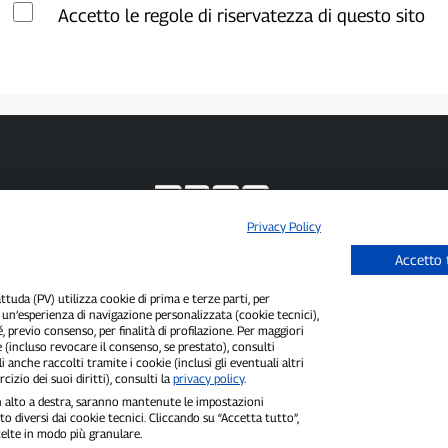
Accetto le regole di riservatezza di questo sito
Privacy Policy
P300.it è una Testata Giornalistica indipendente
Accetto 
Registrazione numero 1/2021 del 1/2/2021 - Tribunale di Pavia
Proprietario ed editore:
66communication Srls
- P.IVA 02798890188
uda (PV) utilizza cookie di prima e terze parti, per
Direttore Responsabile:
Alessandro Secchi
- Vicedirettore:
Federico Benedusi
i un’esperienza di navigazione personalizzata (cookie tecnici),
Privacy Policy
-
Cookie Policy
é, previo consenso, per finalità di profilazione. Per maggiori
 (incluso revocare il consenso, se prestato), consulti
"Se è successo davvero, lo trovi su P300.it"
i anche raccolti tramite i cookie (inclusi gli eventuali altri
cizio dei suoi diritti), consulti la
privacy policy
.
Copyright © P300.it 2012-2026
 in alto a destra, saranno mantenute le impostazioni
o diversi dai cookie tecnici. Cliccando su “Accetta tutto”,
scelte in modo più granulare.