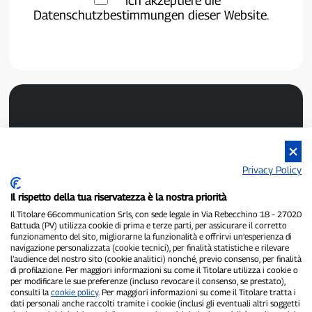
Ich akzeptiere die
Datenschutzbestimmungen dieser Website.
Privacy Policy
P300.it ist eine unabhängige Zeitung.
Il rispetto della tua riservatezza è la nostra priorità
Registrierungsnummer 1/2021 vom 1.2.2021 – Gericht Pavia.
Il Titolare 66communication Srls, con sede legale in Via Rebecchino 18 – 27020
Inhaber und Herausgeber:
66communication Srls
– USt-IdNr.
Battuda (PV) utilizza cookie di prima e terze parti, per assicurare il corretto
02798890188.
funzionamento del sito, migliorarne la funzionalità e offrirvi un’esperienza di
Chefredakteur:
Alessandro Secchi
– Stellvertretender Chefredakteur:
navigazione personalizzata (cookie tecnici), per finalità statistiche e rilevare
Federico Benedusi.
l’audience del nostro sito (cookie analitici) nonché, previo consenso, per finalità
Datenschutzrichtlinie
–
Cookie-Richtlinie
di profilazione. Per maggiori informazioni su come il Titolare utilizza i cookie o
per modificare le sue preferenze (incluso revocare il consenso, se prestato),
consulti la
cookie policy
. Per maggiori informazioni su come il Titolare tratta i
„Wenn es wirklich passiert ist, findet man es auf P300.it.“
dati personali anche raccolti tramite i cookie (inclusi gli eventuali altri soggetti