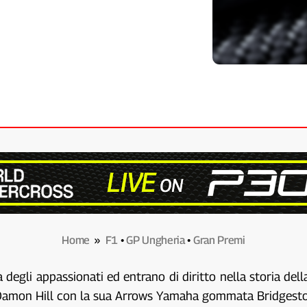
Home
»
F1
•
GP Ungheria
•
Gran Premi
egli appassionati ed entrano di diritto nella storia del
 di Damon Hill con la sua Arrows Yamaha gommata Bridgest