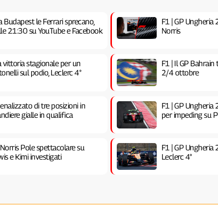
a Budapest le Ferrari sprecano,
F1 | GP Ungheria 20
 alle 21:30 su YouTube e Facebook
Norris
vittoria stagionale per un
F1 | Il GP Bahrain
nelli sul podio, Leclerc 4°
2/4 ottobre
nalizzato di tre posizioni in
F1 | GP Ungheria 2
ndiere gialle in qualifica
per impeding su Pia
 Norris Pole spettacolare su
F1 | GP Ungheria 
is e Kimi investigati
Leclerc 4°