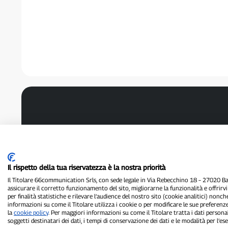
Il rispetto della tua riservatezza è la nostra priorità
Il Titolare 66communication Srls, con sede legale in Via Rebecchino 18 – 27020 Batt
assicurare il corretto funzionamento del sito, migliorarne la funzionalità e offrirv
per finalità statistiche e rilevare l’audience del nostro sito (cookie analitici) nonch
informazioni su come il Titolare utilizza i cookie o per modificare le sue preferenze
la
cookie policy
. Per maggiori informazioni su come il Titolare tratta i dati personal
soggetti destinatari dei dati, i tempi di conservazione dei dati e le modalità per l’eser