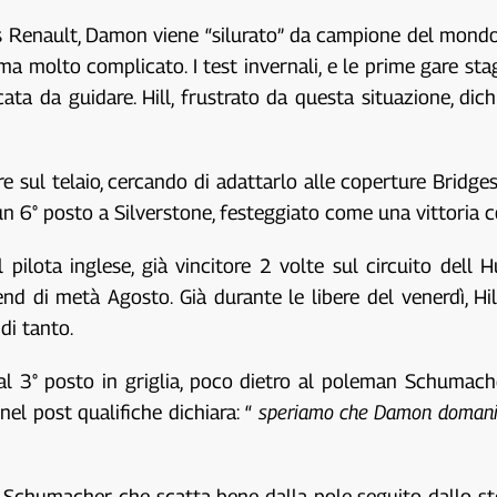
 Renault, Damon viene “silurato” da campione del mondo, e
ma molto complicato. I test invernali, e le prime gare st
cata da guidare. Hill, frustrato da questa situazione, dic
e sul telaio, cercando di adattarlo alle coperture Bridges
n 6° posto a Silverstone, festeggiato come una vittoria co
 al pilota inglese, già vincitore 2 volte sul circuito d
d di metà Agosto. Già durante le libere del venerdì, Hi
di tanto.
al 3° posto in griglia, poco dietro al poleman Schumache
el post qualifiche dichiara: “
speriamo che Damon domani no
 Schumacher che scatta bene dalla pole seguito dallo stes