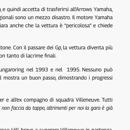
 quindi accetta di trasferirsi all’Arrows Yamaha,
agionali sono un mezzo disastro. Il motore Yamaha
hiara anche che la vettura è “pericolosa” e chiede
tone. Con il passare dei Gp, la vettura diventa più
n tanto di lacrime finali.
ell Hungaroring nel 1993 e nel 1995. Nessuno può
ll mostra un buon passo, dimostrando i progressi
r e all’ex compagno di squadra Villeneuve. Tutti
n faccia da tappo, altrimenti per noi la gara è già
so Hill, bravo a superare Villeneuve in partenza.