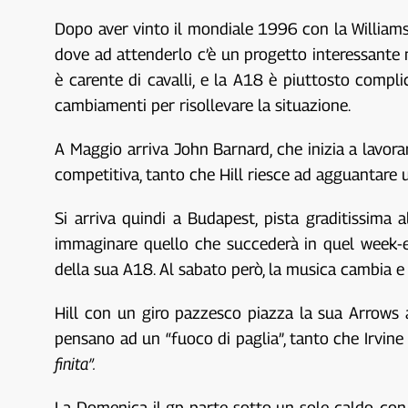
Dopo aver vinto il mondiale 1996 con la Williams
dove ad attenderlo c’è un progetto interessante 
è carente di cavalli, e la A18 è piuttosto compli
cambiamenti per risollevare la situazione.
A Maggio arriva John Barnard, che inizia a lavorar
competitiva, tanto che Hill riesce ad agguantare u
Si arriva quindi a Budapest, pista graditissima
immaginare quello che succederà in quel week-en
della sua A18. Al sabato però, la musica cambia e 
Hill con un giro pazzesco piazza la sua Arrows 
pensano ad un “fuoco di paglia”, tanto che Irvine n
finita”.
La Domenica il gp parte sotto un sole caldo, con