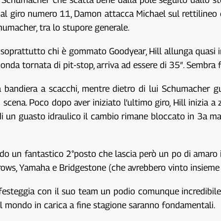
i, al giro numero 11, Damon attacca Michael sul rettilineo
umacher, tra lo stupore generale.
e, soprattutto chi è gommato Goodyear, Hill allunga quasi 
onda tornata di pit-stop, arriva ad essere di 35″. Sembra f
la bandiera a scacchi, mentre dietro di lui Schumacher 
 scena. Poco dopo aver iniziato l’ultimo giro, Hill inizia
di un guasto idraulico il cambio rimane bloccato in 3a ma
un fantastico 2°posto che lascia però un po di amaro in b
Arrows, Yamaha e Bridgestone (che avrebbero vinto insieme i
festeggia con il suo team un podio comunque incredibile,
l mondo in carica a fine stagione saranno fondamentali.