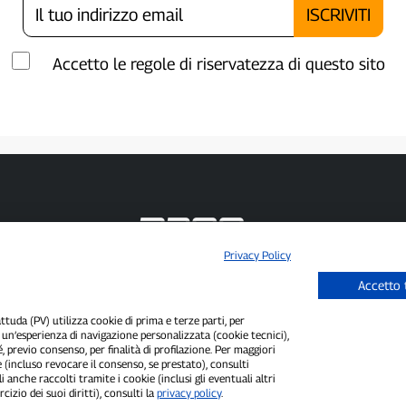
Accetto le regole di riservatezza di questo sito
Privacy Policy
P300.it è una Testata Giornalistica indipendente
Accetto 
Registrazione numero 1/2021 del 1/2/2021 - Tribunale di Pavia
Proprietario ed editore:
66communication Srls
- P.IVA 02798890188
uda (PV) utilizza cookie di prima e terze parti, per
Direttore Responsabile:
Alessandro Secchi
- Vicedirettore:
Federico Benedusi
i un’esperienza di navigazione personalizzata (cookie tecnici),
Privacy Policy
-
Cookie Policy
é, previo consenso, per finalità di profilazione. Per maggiori
 (incluso revocare il consenso, se prestato), consulti
"Se è successo davvero, lo trovi su P300.it"
i anche raccolti tramite i cookie (inclusi gli eventuali altri
cizio dei suoi diritti), consulti la
privacy policy
.