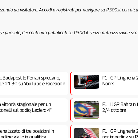
izzando da visitatore.
Accedi
o
registrati
per navigare su P300.it con alc
 se parziale, dei contenuti pubblicati su P300.it senza autorizzazione scri
a Budapest le Ferrari sprecano,
F1 | GP Ungheria 20
 alle 21:30 su YouTube e Facebook
Norris
vittoria stagionale per un
F1 | Il GP Bahrain
nelli sul podio, Leclerc 4°
2/4 ottobre
nalizzato di tre posizioni in
F1 | GP Ungheria 2
ndiere gialle in qualifica
per impeding su Pia