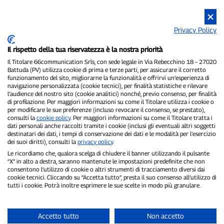
Privacy Policy
Il rispetto della tua riservatezza è la nostra priorità
P300.it é um jornal independente.
Il Titolare 66communication Srls, con sede legale in Via Rebecchino 18 – 27020
Número de registro 1/2021 de 01/02/2021 - Tribunal de Pavia.
Battuda (PV) utilizza cookie di prima e terze parti, per assicurare il corretto
Proprietário e editor:
66communication Srls
- Número de IVA
funzionamento del sito, migliorarne la funzionalità e offrirvi un’esperienza di
02798890188.
navigazione personalizzata (cookie tecnici), per finalità statistiche e rilevare
Editor-chefe:
Alessandro Secchi
- Editor adjunto:
Federico Benedusi.
l’audience del nostro sito (cookie analitici) nonché, previo consenso, per finalità
Política de Privacidade
-
Política de Cookies.
di profilazione. Per maggiori informazioni su come il Titolare utilizza i cookie o
per modificare le sue preferenze (incluso revocare il consenso, se prestato),
consulti la
cookie policy
. Per maggiori informazioni su come il Titolare tratta i
"Se isso realmente aconteceu, você encontrará no P300.it"
dati personali anche raccolti tramite i cookie (inclusi gli eventuali altri soggetti
destinatari dei dati, i tempi di conservazione dei dati e le modalità per l’esercizio
Copyright © P300.it 2012-2026
dei suoi diritti), consulti la
privacy policy
.
Le ricordiamo che, qualora scelga di chiudere il banner utilizzando il pulsante
“X” in alto a destra, saranno mantenute le impostazioni predefinite che non
consentono l’utilizzo di cookie o altri strumenti di tracciamento diversi dai
cookie tecnici. Cliccando su “Accetta tutto”, presta il suo consenso all’utilizzo di
tutti i cookie. Potrà inoltre esprimere le sue scelte in modo più granulare.
Accetto tutto
Non accetto