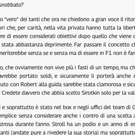
o snobbato?
“vero” dei tanti che ora ne chiedono a gran voce il ritor
ri che, per carità, nella vita privata hanno tutta la li
di essere considerati obiettivi dopo quello che viene de
 è stata abbastanza deprimente. Far passare il concetto c
a, meriterebbe senza se e senza ma di essere in F1 non è fa
o, che ovviamente non vive più i fasti di un tempo, ma ch
avrebbe portato soldi, e sicuramente li porterà anche c
 avuto con Robert alla guida sarebbe stata clamorosa e s
Credete davvero che abbia scelto Sirotkin solo per la vali
i e soprattutto è stato nel box e negli uffici del team di 
semplice senza considerare anche i contro di una scelta 
rosa durante l’anno. Stroll ha un podio e un anno di esp
anti (andate pure a rivedere la sua storia) ma soprattutto