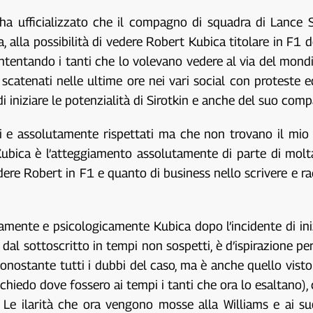
 ha ufficializzato che il compagno di squadra di Lance S
, alla possibilità di vedere Robert Kubica titolare in F1 d
ontentando i tanti che lo volevano vedere al via del mondi
 scatenati nelle ultime ore nei vari social con proteste e
 iniziare le potenzialità di Sirotkin e anche del suo comp
i e assolutamente rispettati ma che non trovano il mio 
ubica è l’atteggiamento assolutamente di parte di molta
re Robert in F1 e quanto di business nello scrivere e rac
sicamente e psicologicamente Kubica dopo l’incidente di
al sottoscritto in tempi non sospetti, è d’ispirazione pe
nostante tutti i dubbi del caso, ma è anche quello visto n
chiedo dove fossero ai tempi i tanti che ora lo esaltano),
i. Le ilarità che ora vengono mosse alla Williams e ai s