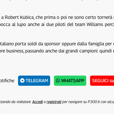
a Robert Kubica, che prima o poi ne sono certo tornerà u
cca al lupo anche ai due piloti del team Williams perchè
liano porta soldi da sponsor oppure dalla famiglia per 
re business, passando anche dai grandi campioni: quindi d
otifiche
TELEGRAM
WHATSAPP
SEGUICI s
izzando da visitatore.
Accedi
o
registrati
per navigare su P300.it con alc