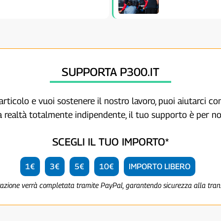
SUPPORTA P300.IT
articolo e vuoi sostenere il nostro lavoro, puoi aiutarci c
a realtà totalmente indipendente, il tuo supporto è per no
SCEGLI IL TUO IMPORTO*
1€
3€
5€
10€
IMPORTO LIBERO
razione verrà completata tramite PayPal, garantendo sicurezza alla tra