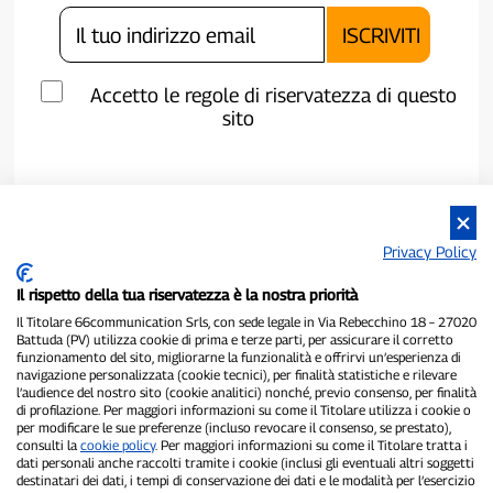
Accetto le regole di riservatezza di questo
sito
Privacy Policy
Il rispetto della tua riservatezza è la nostra priorità
Il Titolare 66communication Srls, con sede legale in Via Rebecchino 18 – 27020
Battuda (PV) utilizza cookie di prima e terze parti, per assicurare il corretto
funzionamento del sito, migliorarne la funzionalità e offrirvi un’esperienza di
navigazione personalizzata (cookie tecnici), per finalità statistiche e rilevare
P300.it è una Testata Giornalistica indipendente
l’audience del nostro sito (cookie analitici) nonché, previo consenso, per finalità
di profilazione. Per maggiori informazioni su come il Titolare utilizza i cookie o
Registrazione numero 1/2021 del 1/2/2021 - Tribunale di Pavia
per modificare le sue preferenze (incluso revocare il consenso, se prestato),
Proprietario ed editore:
66communication Srls
- P.IVA
consulti la
cookie policy
. Per maggiori informazioni su come il Titolare tratta i
02798890188
dati personali anche raccolti tramite i cookie (inclusi gli eventuali altri soggetti
Direttore Responsabile:
Alessandro Secchi
- Vicedirettore:
Federico
destinatari dei dati, i tempi di conservazione dei dati e le modalità per l’esercizio