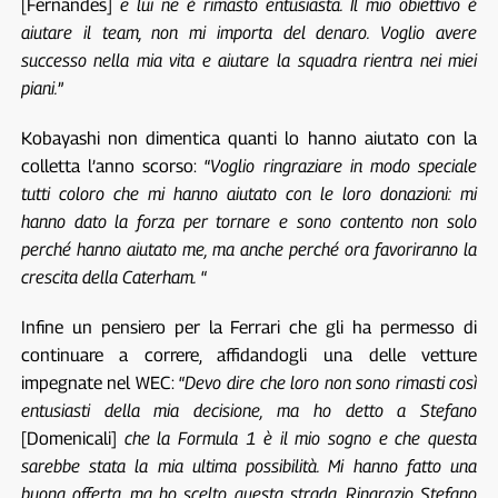
[Fernandes]
e lui ne è rimasto entusiasta. Il mio obiettivo è
aiutare il team, non mi importa del denaro. Voglio avere
successo nella mia vita e aiutare la squadra rientra nei miei
piani.
”
Kobayashi non dimentica quanti lo hanno aiutato con la
colletta l’anno scorso: “
Voglio ringraziare in modo speciale
tutti coloro che mi hanno aiutato con le loro donazioni: mi
hanno dato la forza per tornare e sono contento non solo
perché hanno aiutato me, ma anche perché ora favoriranno la
crescita della Caterham.
“
Infine un pensiero per la Ferrari che gli ha permesso di
continuare a correre, affidandogli una delle vetture
impegnate nel WEC: “
Devo dire che loro non sono rimasti così
entusiasti della mia decisione, ma ho detto a Stefano
[Domenicali]
che la Formula 1 è il mio sogno e che questa
sarebbe stata la mia ultima possibilità. Mi hanno fatto una
buona offerta, ma ho scelto questa strada. Ringrazio Stefano