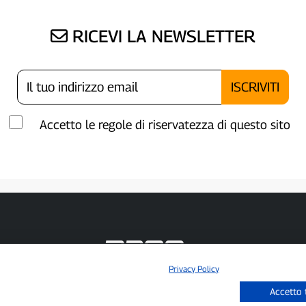
RICEVI LA NEWSLETTER
Accetto le regole di riservatezza di questo sito
Privacy Policy
P300.it è una Testata Giornalistica indipendente
Accetto 
Registrazione numero 1/2021 del 1/2/2021 - Tribunale di Pavia
Proprietario ed editore:
66communication Srls
- P.IVA 02798890188