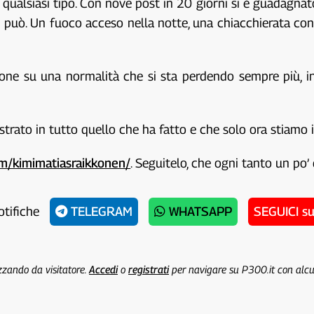
 qualsiasi tipo. Con nove post in 20 giorni si è guadagn
i può. Un fuoco acceso nella notte, una chiacchierata con
zione su una normalità che si sta perdendo sempre più, i
strato in tutto quello che ha fatto e che solo ora stiamo
m/kimimatiasraikkonen/
. Seguitelo, che ogni tanto un po’
otifiche
TELEGRAM
WHATSAPP
SEGUICI s
izzando da visitatore.
Accedi
o
registrati
per navigare su P300.it con alc