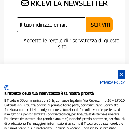
RICEVI LA NEWSLETTER
Accetto le regole di riservatezza di questo
sito
Privacy Policy
Il rispetto della tua riservatezza è la nostra priorità
Il Titolare 66communication Srls, con sede legale in Via Rebecchino 18 – 27020
Battuda (PV) utilizza cookie di prima e terze parti, per assicurare il corretto
funzionamento del sito, migliorarne la funzionalità e offrirvi un’esperienza di
navigazione personalizzata (cookie tecnici), per finalità statistiche e rilevare
P300.it è una Testata Giornalistica indipendente
l’audience del nostro sito (cookie analitici) nonché, previo consenso, per finalità
di profilazione. Per maggiori informazioni su come il Titolare utilizza i cookie o
Registrazione numero 1/2021 del 1/2/2021 - Tribunale di Pavia
per modificare le sue preferenze (incluso revocare il consenso, se prestato),