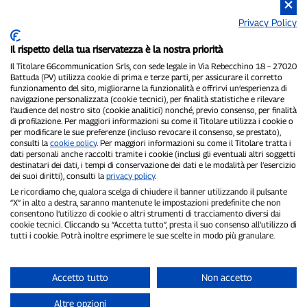
Privacy Policy
Il rispetto della tua riservatezza è la nostra priorità
Il Titolare 66communication Srls, con sede legale in Via Rebecchino 18 – 27020
Battuda (PV) utilizza cookie di prima e terze parti, per assicurare il corretto
funzionamento del sito, migliorarne la funzionalità e offrirvi un’esperienza di
navigazione personalizzata (cookie tecnici), per finalità statistiche e rilevare
P300.it è una Testata Giornalistica indipendente
l’audience del nostro sito (cookie analitici) nonché, previo consenso, per finalità
di profilazione. Per maggiori informazioni su come il Titolare utilizza i cookie o
Registrazione numero 1/2021 del 1/2/2021 - Tribunale di Pavia
per modificare le sue preferenze (incluso revocare il consenso, se prestato),
Proprietario ed editore:
66communication Srls
- P.IVA
consulti la
cookie policy
. Per maggiori informazioni su come il Titolare tratta i
02798890188
dati personali anche raccolti tramite i cookie (inclusi gli eventuali altri soggetti
Direttore Responsabile:
Alessandro Secchi
- Vicedirettore:
Federico
destinatari dei dati, i tempi di conservazione dei dati e le modalità per l’esercizio
Benedusi
dei suoi diritti), consulti la
privacy policy
.
Privacy Policy
-
Cookie Policy
Le ricordiamo che, qualora scelga di chiudere il banner utilizzando il pulsante
“X” in alto a destra, saranno mantenute le impostazioni predefinite che non
consentono l’utilizzo di cookie o altri strumenti di tracciamento diversi dai
"Se è successo davvero, lo trovi su P300.it"
cookie tecnici. Cliccando su “Accetta tutto”, presta il suo consenso all’utilizzo di
tutti i cookie. Potrà inoltre esprimere le sue scelte in modo più granulare.
Copyright © P300.it 2012-2026
Accetto tutto
Non accetto
Altre opzioni