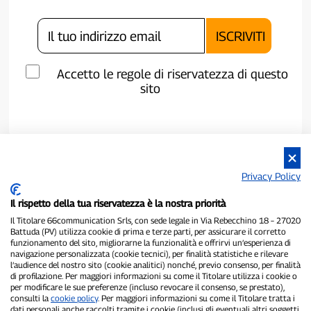
Accetto le regole di riservatezza di questo
sito
Privacy Policy
Il rispetto della tua riservatezza è la nostra priorità
Il Titolare 66communication Srls, con sede legale in Via Rebecchino 18 – 27020
Battuda (PV) utilizza cookie di prima e terze parti, per assicurare il corretto
funzionamento del sito, migliorarne la funzionalità e offrirvi un’esperienza di
navigazione personalizzata (cookie tecnici), per finalità statistiche e rilevare
P300.it è una Testata Giornalistica indipendente
l’audience del nostro sito (cookie analitici) nonché, previo consenso, per finalità
Registrazione numero 1/2021 del 1/2/2021 - Tribunale di Pavia
di profilazione. Per maggiori informazioni su come il Titolare utilizza i cookie o
per modificare le sue preferenze (incluso revocare il consenso, se prestato),
Proprietario ed editore:
66communication Srls
- P.IVA
consulti la
cookie policy
. Per maggiori informazioni su come il Titolare tratta i
02798890188
dati personali anche raccolti tramite i cookie (inclusi gli eventuali altri soggetti