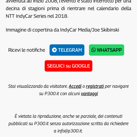
avvenuta ad inizio 2008, l’evento è stato interrotto per una
decina di stagioni prima di rientrare nel calendario della
NTT IndyCar Series nel 2018.
Immagine di copertina da IndyCar Media/Joe Skibinski
Ricevi le notifiche
TELEGRAM
WHATSAPP
SEGUICI su GOOGLE
Stai visualizzando da visitatore.
Accedi
o
registrati
per navigare
su P300.it con alcuni
vantaggi
È vietata la riproduzione, anche se parziale, dei contenuti
pubblicati su P300.it senza autorizzazione scritta da richiedere
a info@p300.it.