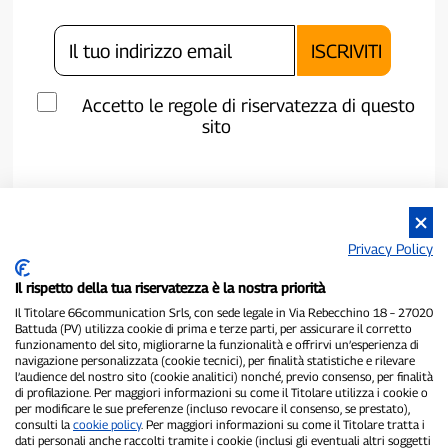
Accetto le regole di riservatezza di questo
sito
Privacy Policy
Il rispetto della tua riservatezza è la nostra priorità
Il Titolare 66communication Srls, con sede legale in Via Rebecchino 18 – 27020
Battuda (PV) utilizza cookie di prima e terze parti, per assicurare il corretto
funzionamento del sito, migliorarne la funzionalità e offrirvi un’esperienza di
navigazione personalizzata (cookie tecnici), per finalità statistiche e rilevare
P300.it è una Testata Giornalistica indipendente
l’audience del nostro sito (cookie analitici) nonché, previo consenso, per finalità
di profilazione. Per maggiori informazioni su come il Titolare utilizza i cookie o
Registrazione numero 1/2021 del 1/2/2021 - Tribunale di Pavia
per modificare le sue preferenze (incluso revocare il consenso, se prestato),
Proprietario ed editore:
66communication Srls
- P.IVA
consulti la
cookie policy
. Per maggiori informazioni su come il Titolare tratta i
02798890188
dati personali anche raccolti tramite i cookie (inclusi gli eventuali altri soggetti