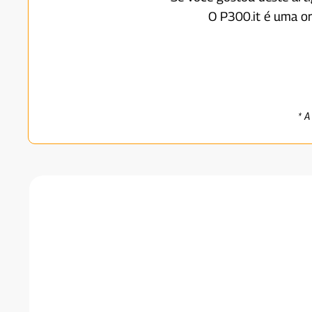
O P300.it é uma o
* A