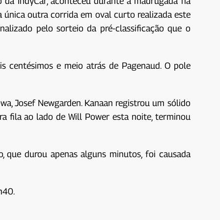
o da IndyCar, aconteceu durante a madrugada na
 única outra corrida em oval curto realizada este
nalizado pelo sorteio da pré-classificação que o
ois centésimos e meio atrás de Pagenaud. O pole
owa, Josef Newgarden. Kanaan registrou um sólido
ra fila ao lado de Will Power esta noite, terminou
ão, que durou apenas alguns minutos, foi causada
h40.