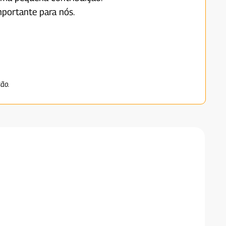
portante para nós.
ção.