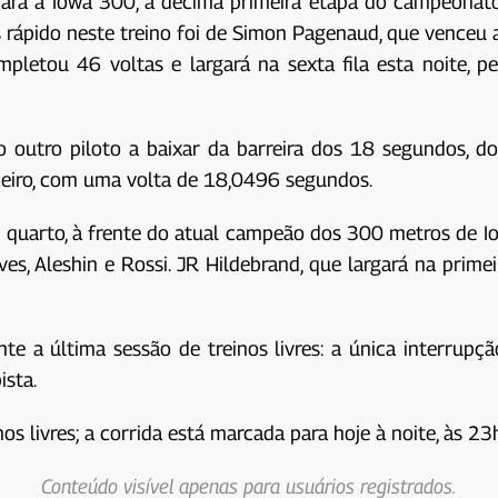
 para a Iowa 300, a décima primeira etapa do campeonat
rápido neste treino foi de Simon Pagenaud, que venceu a
mpletou 46 voltas e largará na sexta fila esta noite, pe
o outro piloto a baixar da barreira dos 18 segundos, d
rceiro, com uma volta de 18,0496 segundos.
 quarto, à frente do atual campeão dos 300 metros de I
s, Aleshin e Rossi. JR Hildebrand, que largará na primei
te a última sessão de treinos livres: a única interrupç
ista.
nos livres; a corrida está marcada para hoje à noite, às 23
Conteúdo visível apenas para usuários registrados.