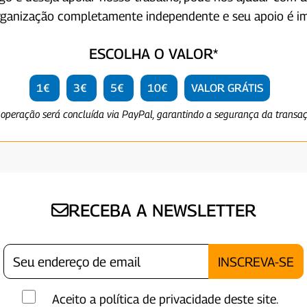
rganização completamente independente e seu apoio é im
ESCOLHA O VALOR*
1€
3€
5€
10€
VALOR GRÁTIS
 operação será concluída via PayPal, garantindo a segurança da transa
RECEBA A NEWSLETTER
Aceito a política de privacidade deste site.