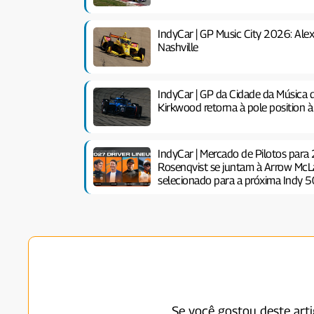
IndyCar | GP Music City 2026: Ale
Nashville
IndyCar | GP da Cidade da Música d
Kirkwood retorna à pole position 
IndyCar | Mercado de Pilotos para 
Rosenqvist se juntam à Arrow McL
selecionado para a próxima Indy 5
Se você gostou deste art