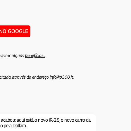
 NO GOOGLE
veitar alguns
benefícios .
icitada através do endereço info@p300.it.
a acabou: aqui está o novo IR-28, o novo carro da
o pela Dallara.