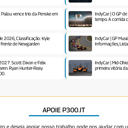
x Palou vence trio da Penske em
IndyCar | O GP de
tempo. A corrida 
e 2026, Classificação: Kyle
IndyCar | GP Musi
à frente de Newgarden
Informações, Lis
2027: Scott Dixon e Felix
IndyCar | Mid-Ohi
aren. Ryan Hunter-Reay
primeira vitória d
00.
APOIE P300.IT
igo e deseja apoiar nosso trabalho, pode nos ajudar com 