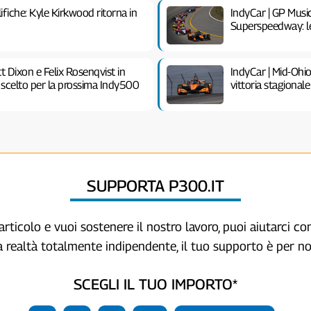
fiche: Kyle Kirkwood ritorna in
IndyCar | GP Musi
Superspeedway: le in
t Dixon e Felix Rosenqvist in
IndyCar | Mid-Ohi
scelto per la prossima Indy500
vittoria stagional
SUPPORTA P300.IT
articolo e vuoi sostenere il nostro lavoro, puoi aiutarci c
a realtà totalmente indipendente, il tuo supporto è per no
SCEGLI IL TUO IMPORTO*