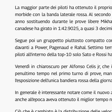
La maggior parte dei piloti ha ottenuto il propr
morbide con la banda laterale rossa. Al secondo
anno sostituendo durante le prove libere Mikha
canadese ha girato in 1:42.9025, a quasi 3 deci
Segue poi un gruppetto piuttosto compatto con 
davanti a Power, Pagenaud e Rahal. Settimo temp
piloti all’interno della top-10 solo Sato e Rossi 
Venerdì in chiaroscuro per Alfonso Celis jr, che
penultimo tempo nel primo turno di prove, manten
l’esposizione dell’unica bandiera rossa della gi
In generale è interessante notare come il nuovo 
anche all’epoca aveva ottenuto il miglior tempo n
Ciò che è cambiato è la distribuzione delle veloc