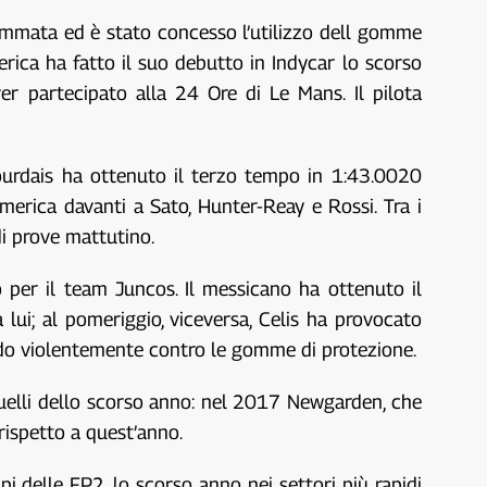
gommata ed è stato concesso l’utilizzo dell gomme
ica ha fatto il suo debutto in Indycar lo scorso
r partecipato alla 24 Ore di Le Mans. Il pilota
ourdais ha ottenuto il terzo tempo in 1:43.0020
erica davanti a Sato, Hunter-Reay e Rossi. Tra i
di prove mattutino.
o per il team Juncos. Il messicano ha ottenuto il
lui; al pomeriggio, viceversa, Celis ha provocato
endo violentemente contro le gomme di protezione.
quelli dello scorso anno: nel 2017 Newgarden, che
rispetto a quest’anno.
i delle FP2, lo scorso anno nei settori più rapidi