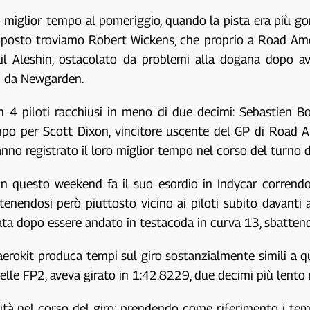
io miglior tempo al pomeriggio, quando la pista era più 
 posto troviamo Robert Wickens, che proprio a Road Amer
il Aleshin, ostacolato da problemi alla dogana dopo ave
mi da Newgarden.
4 piloti racchiusi in meno di due decimi: Sebastien B
o per Scott Dixon, vincitore uscente del GP di Road Am
hanno registrato il loro miglior tempo nel corso del turno 
 in questo weekend fa il suo esordio in Indycar corrend
endosi però piuttosto vicino ai piloti subito davanti a 
ornata dopo essere andato in testacoda in curva 13, sbatt
aerokit produca tempi sul giro sostanzialmente simili a 
elle FP2, aveva girato in 1:42.8229, due decimi più lento 
ità nel corso del giro: prendendo come riferimento i temp