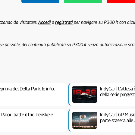
izzando da visitatore.
Accedi
o
registrati
per navigare su P300.it con alc
 se parziale, dei contenuti pubblicati su P300.it senza autorizzazione scri
rima del Delta Park: le info,
IndyCar | L’attesa 
della serie proget
Palou batte il trio Penske e
IndyCar | GP Music
parte stasera alle