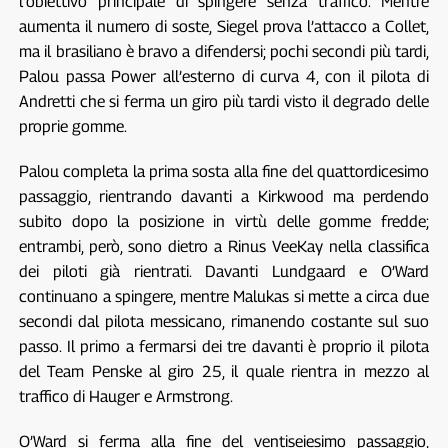
l’obiettivo principale di spingere senza traffico. Mentre
aumenta il numero di soste, Siegel prova l’attacco a Collet,
ma il brasiliano è bravo a difendersi; pochi secondi più tardi,
Palou passa Power all’esterno di curva 4, con il pilota di
Andretti che si ferma un giro più tardi visto il degrado delle
proprie gomme.
Palou completa la prima sosta alla fine del quattordicesimo
passaggio, rientrando davanti a Kirkwood ma perdendo
subito dopo la posizione in virtù delle gomme fredde;
entrambi, però, sono dietro a Rinus VeeKay nella classifica
dei piloti già rientrati. Davanti Lundgaard e O’Ward
continuano a spingere, mentre Malukas si mette a circa due
secondi dal pilota messicano, rimanendo costante sul suo
passo. Il primo a fermarsi dei tre davanti è proprio il pilota
del Team Penske al giro 25, il quale rientra in mezzo al
traffico di Hauger e Armstrong.
O’Ward si ferma alla fine del ventiseiesimo passaggio,