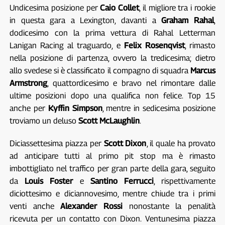
Undicesima posizione per
Caio Collet
, il migliore tra i rookie
in questa gara a Lexington, davanti a
Graham Rahal
,
dodicesimo con la prima vettura di Rahal Letterman
Lanigan Racing al traguardo, e
Felix Rosenqvist
, rimasto
nella posizione di partenza, ovvero la tredicesima; dietro
allo svedese si è classificato il compagno di squadra
Marcus
Armstrong
, quattordicesimo e bravo nel rimontare dalle
ultime posizioni dopo una qualifica non felice. Top 15
anche per
Kyffin Simpson
, mentre in sedicesima posizione
troviamo un deluso
Scott McLaughlin
.
Diciassettesima piazza per
Scott Dixon
, il quale ha provato
ad anticipare tutti al primo pit stop ma è rimasto
imbottigliato nel traffico per gran parte della gara, seguito
da
Louis Foster
e
Santino Ferrucci
, rispettivamente
diciottesimo e diciannovesimo, mentre chiude tra i primi
venti anche
Alexander Rossi
nonostante la penalità
ricevuta per un contatto con Dixon. Ventunesima piazza