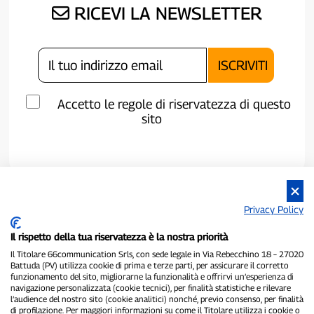
RICEVI LA NEWSLETTER
Accetto le regole di riservatezza di questo
sito
Privacy Policy
Il rispetto della tua riservatezza è la nostra priorità
Il Titolare 66communication Srls, con sede legale in Via Rebecchino 18 – 27020
Battuda (PV) utilizza cookie di prima e terze parti, per assicurare il corretto
funzionamento del sito, migliorarne la funzionalità e offrirvi un’esperienza di
navigazione personalizzata (cookie tecnici), per finalità statistiche e rilevare
P300.it è una Testata Giornalistica indipendente
l’audience del nostro sito (cookie analitici) nonché, previo consenso, per finalità
Registrazione numero 1/2021 del 1/2/2021 - Tribunale di Pavia
di profilazione. Per maggiori informazioni su come il Titolare utilizza i cookie o