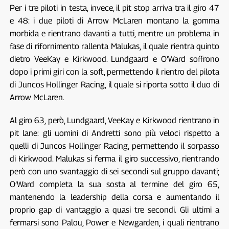
Per i tre piloti in testa, invece, il pit stop arriva tra il giro 47
e 48: i due piloti di Arrow McLaren montano la gomma
morbida e rientrano davanti a tutti, mentre un problema in
fase di rifornimento rallenta Malukas, il quale rientra quinto
dietro VeeKay e Kirkwood. Lundgaard e O’Ward soffrono
dopo i primi giri con la soft, permettendo il rientro del pilota
di Juncos Hollinger Racing, il quale si riporta sotto il duo di
Arrow McLaren.
Al giro 63, però, Lundgaard, VeeKay e Kirkwood rientrano in
pit lane: gli uomini di Andretti sono più veloci rispetto a
quelli di Juncos Hollinger Racing, permettendo il sorpasso
di Kirkwood. Malukas si ferma il giro successivo, rientrando
però con uno svantaggio di sei secondi sul gruppo davanti;
O’Ward completa la sua sosta al termine del giro 65,
mantenendo la leadership della corsa e aumentando il
proprio gap di vantaggio a quasi tre secondi. Gli ultimi a
fermarsi sono Palou, Power e Newgarden, i quali rientrano