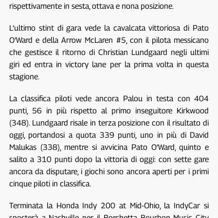
rispettivamente in sesta, ottava e nona posizione.
L’ultimo stint di gara vede la cavalcata vittoriosa di Pato
O’Ward e della Arrow McLaren #5, con il pilota messicano
che gestisce il ritorno di Christian Lundgaard negli ultimi
giri ed entra in victory lane per la prima volta in questa
stagione.
La classifica piloti vede ancora Palou in testa con 404
punti, 56 in più rispetto al primo inseguitore Kirkwood
(348). Lundgaard risale in terza posizione con il risultato di
oggi, portandosi a quota 339 punti, uno in più di David
Malukas (338), mentre si avvicina Pato O’Ward, quinto e
salito a 310 punti dopo la vittoria di oggi: con sette gare
ancora da disputare, i giochi sono ancora aperti per i primi
cinque piloti in classifica.
Terminata la Honda Indy 200 at Mid-Ohio, la IndyCar si
sposterà a Nashville per il Borchetta Bourbon Music City