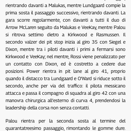
rientrando davanti a Malukas, mentre Lundgaard compie la
prima sosta il passaggio successivo, rientrando davanti. La
gara scorre regolarmente, con davanti a tutti il duo di
Arrow McLaren seguito da Malukas e VeeKay, mentre Palou
si ritrova settimo dietro a Kirkwood e Rasmussen. Il
secondo valzer dei pit stop inizia al giro 35 con Siegel e
Dixon, mentre tra i piloti davanti i primi a fermarsi sono
Kirkwood e VeeKay; nel mentre, Rossi viene penalizzato per
un contatto con Dixon, ed è costretto a cedere due
posizioni. Power rientra in pit lane al giro 41, proprio
quando il distacco tra Lundgaard e O’Ward si riduce sotto il
secondo, anche per via del traffico: il pilota messicano
attacca e passa il compagno di squadra al giro 42 con una
manovra chirurgica all’esterno di curva 4, prendendosi la
leadership della corsa non senza contatti.
Palou rientra per la seconda sosta al termine del
quarantatreesimo passaggio, rimontando le gomme dure.