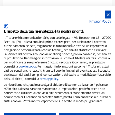
Privacy Policy
Il rispetto della tua riservatezza è la nostra priorità
Il Titolare 66communication Srls, con sede legale in Via Rebecchino 18 – 27020
Battuda (PV) utilizza cookie di prima e terze parti, per assicurare il corretto
funzionamento del sito, migliorarne la funzionalità e offrirvi un’esperienza di
navigazione personalizzata (cookie tecnici), per finalità statistiche e rilevare
P300.it è una Testata Giornalistica indipendente
l’audience del nostro sito (cookie analitici) nonché, previo consenso, per finalità
Registrazione numero 1/2021 del 1/2/2021 - Tribunale di Pavia
di profilazione. Per maggiori informazioni su come il Titolare utilizza i cookie o
per modificare le sue preferenze (incluso revocare il consenso, se prestato),
Proprietario ed editore:
66communication Srls
- P.IVA
consulti la
cookie policy
. Per maggiori informazioni su come il Titolare tratta i
02798890188
dati personali anche raccolti tramite i cookie (inclusi gli eventuali altri soggetti
Direttore Responsabile:
Alessandro Secchi
- Vicedirettore:
Federico
destinatari dei dati, i tempi di conservazione dei dati e le modalità per l’esercizio
Benedusi
dei suoi diritti), consulti la
privacy policy
.
Privacy Policy
-
Cookie Policy
Le ricordiamo che, qualora scelga di chiudere il banner utilizzando il pulsante
“X” in alto a destra, saranno mantenute le impostazioni predefinite che non
"Se è successo davvero, lo trovi su P300.it"
consentono l’utilizzo di cookie o altri strumenti di tracciamento diversi dai
cookie tecnici. Cliccando su “Accetta tutto”, presta il suo consenso all’utilizzo di
tutti i cookie. Potrà inoltre esprimere le sue scelte in modo più granulare.
Copyright © P300.it 2012-2026