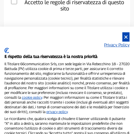
Accetto le regole di riservatezza di questo
sito
Privacy Policy
Il rispetto della tua riservatezza è la nostra priorità
Il Titolare 66communication Srls, con sede legale in Via Rebecchino 18 – 27020
Battuda (PV) utilizza cookie di prima e terze parti, per assicurare il corretto
funzionamento del sito, migliorarne la funzionalità e offrirvi un’esperienza di
navigazione personalizzata (cookie tecnici), per finalità statistiche e rilevare
P300.it è una Testata Giornalistica indipendente
l’audience del nostro sito (cookie analitici) nonché, previo consenso, per finalità
di profilazione. Per maggiori informazioni su come il Titolare utilizza i cookie o
Registrazione numero 1/2021 del 1/2/2021 - Tribunale di Pavia
per modificare le sue preferenze (incluso revocare il consenso, se prestato),
Proprietario ed editore:
66communication Srls
- P.IVA
consulti la
cookie policy
. Per maggiori informazioni su come il Titolare tratta i
02798890188
dati personali anche raccolti tramite i cookie (inclusi gli eventuali altri soggetti
Direttore Responsabile:
Alessandro Secchi
- Vicedirettore:
Federico
destinatari dei dati, i tempi di conservazione dei dati e le modalità per l’esercizio
Benedusi
dei suoi diritti), consulti la
privacy policy
.
Privacy Policy
-
Cookie Policy
Le ricordiamo che, qualora scelga di chiudere il banner utilizzando il pulsante
“X” in alto a destra, saranno mantenute le impostazioni predefinite che non
consentono l’utilizzo di cookie o altri strumenti di tracciamento diversi dai
"Se è successo davvero, lo trovi su P300.it"
cookie tecnici. Cliccando su “Accetta tutto”, presta il suo consenso all’utilizzo di