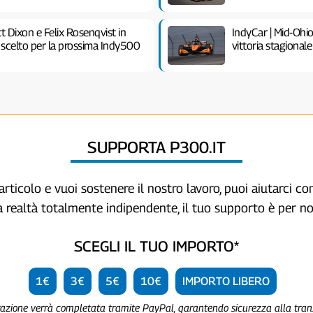
t Dixon e Felix Rosenqvist in
IndyCar | Mid-Ohi
scelto per la prossima Indy500
vittoria stagional
SUPPORTA P300.IT
articolo e vuoi sostenere il nostro lavoro, puoi aiutarci c
a realtà totalmente indipendente, il tuo supporto è per no
SCEGLI IL TUO IMPORTO*
1€
3€
5€
10€
IMPORTO LIBERO
razione verrà completata tramite PayPal, garantendo sicurezza alla tra