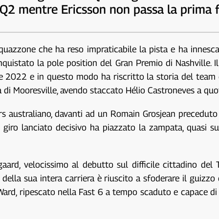
n Q2 mentre Ericsson non passa la prima 
azzone che ha reso impraticabile la pista e ha innescat
nquistato la pole position del Gran Premio di Nashville. 
ione 2022 e in questo modo ha riscritto la storia del team
a di Mooresville, avendo staccato Hélio Castroneves a quo
rs australiano, davanti ad un Romain Grosjean preceduto 
el giro lanciato decisivo ha piazzato la zampata, quasi s
aard, velocissimo al debutto sul difficile cittadino de
lla sua intera carriera è riuscito a sfoderare il guizzo
Ward, ripescato nella Fast 6 a tempo scaduto e capace di