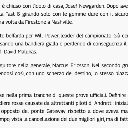
e si è chiuso con l’idolo di casa, Josef Newgarden. Dopo 
la Fast 6 girando solo con le gomme dure con il sicuro
a volta da Firestone a Nashville.
 beffarda per Will Power, leader del campionato. Già cer
causando una bandiera gialla e perdendo di conseguenza il
 di David Malukas.
eguitore nella generale, Marcus Ericsson. Nel secondo gr
ndosi così, con uno scherzo del destino, lo stesso piaz
se nella prima tranche di queste prove ufficiali. Defini
iere rosse causate da altrettanti piloti di Andretti: iniz
to opposto del ponte Gateway rispetto a dove aveva m
o, vista la cancellazione dei due migliori giri, ma di fatt