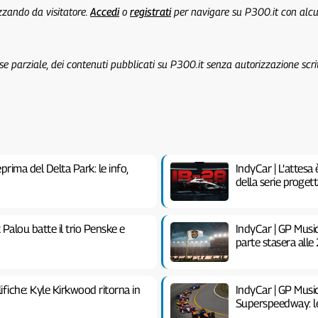
izzando da visitatore.
Accedi
o
registrati
per navigare su P300.it con alc
 se parziale, dei contenuti pubblicati su P300.it senza autorizzazione scri
rima del Delta Park: le info,
IndyCar | L’attesa 
della serie proget
Palou batte il trio Penske e
IndyCar | GP Music
parte stasera alle
fiche: Kyle Kirkwood ritorna in
IndyCar | GP Musi
Superspeedway: le in