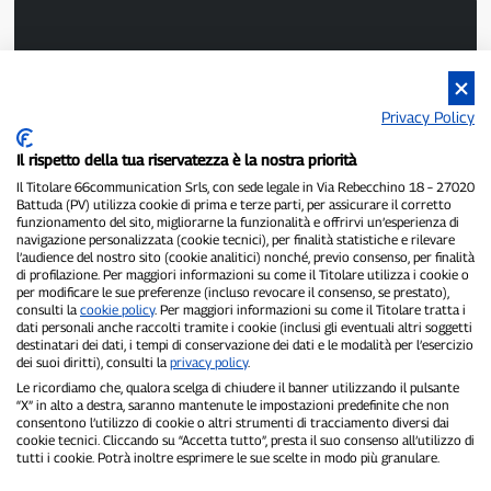
Privacy Policy
P300.it ist eine unabhängige Zeitung.
Il rispetto della tua riservatezza è la nostra priorità
Registrierungsnummer 1/2021 vom 1.2.2021 – Gericht Pavia.
Inhaber und Herausgeber:
66communication Srls
– USt-IdNr.
Il Titolare 66communication Srls, con sede legale in Via Rebecchino 18 – 27020
Battuda (PV) utilizza cookie di prima e terze parti, per assicurare il corretto
02798890188.
funzionamento del sito, migliorarne la funzionalità e offrirvi un’esperienza di
Chefredakteur:
Alessandro Secchi
– Stellvertretender Chefredakteur:
navigazione personalizzata (cookie tecnici), per finalità statistiche e rilevare
Federico Benedusi.
l’audience del nostro sito (cookie analitici) nonché, previo consenso, per finalità
Datenschutzrichtlinie
–
Cookie-Richtlinie
di profilazione. Per maggiori informazioni su come il Titolare utilizza i cookie o
per modificare le sue preferenze (incluso revocare il consenso, se prestato),
consulti la
cookie policy
. Per maggiori informazioni su come il Titolare tratta i
„Wenn es wirklich passiert ist, findet man es auf P300.it.“
dati personali anche raccolti tramite i cookie (inclusi gli eventuali altri soggetti
destinatari dei dati, i tempi di conservazione dei dati e le modalità per l’esercizio
Copyright © P300.it 2012–2026
dei suoi diritti), consulti la
privacy policy
.
Le ricordiamo che, qualora scelga di chiudere il banner utilizzando il pulsante
“X” in alto a destra, saranno mantenute le impostazioni predefinite che non
consentono l’utilizzo di cookie o altri strumenti di tracciamento diversi dai
cookie tecnici. Cliccando su “Accetta tutto”, presta il suo consenso all’utilizzo di
tutti i cookie. Potrà inoltre esprimere le sue scelte in modo più granulare.