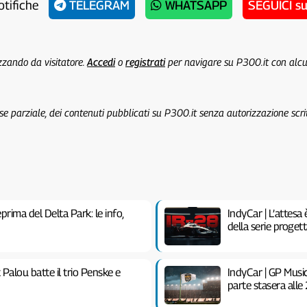
otifiche
TELEGRAM
WHATSAPP
SEGUICI s
izzando da visitatore.
Accedi
o
registrati
per navigare su P300.it con alc
 se parziale, dei contenuti pubblicati su P300.it senza autorizzazione scri
rima del Delta Park: le info,
IndyCar | L’attesa 
della serie proget
Palou batte il trio Penske e
IndyCar | GP Music
parte stasera alle