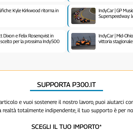
fiche: Kyle Kirkwood ritorna in
IndyCar | GP Musi
Superspeedway: le in
t Dixon e Felix Rosenqvist in
IndyCar | Mid-Ohi
scelto per la prossima Indy500
vittoria stagional
SUPPORTA P300.IT
articolo e vuoi sostenere il nostro lavoro, puoi aiutarci c
a realtà totalmente indipendente, il tuo supporto è per no
SCEGLI IL TUO IMPORTO*