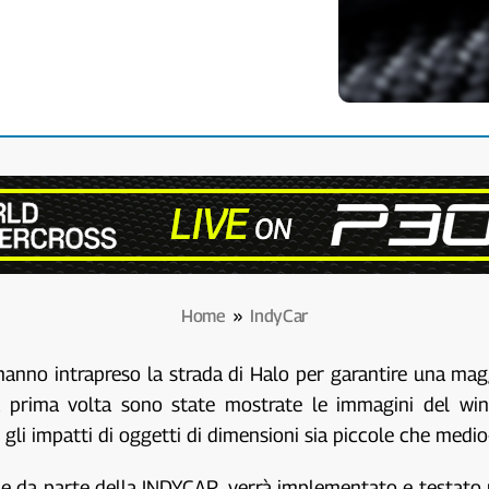
Home
»
IndyCar
hanno intrapreso la strada di Halo per garantire una maggi
la prima volta sono state mostrate le immagini del wi
li impatti di oggetti di dimensioni sia piccole che medio
me da parte della INDYCAR, verrà implementato e testato p