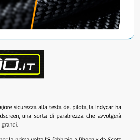
ore sicurezza alla testa del pilota, la Indycar ha
ndscreen, una sorta di parabrezza che avvolgerà
-grandi.
er la prima volta l’8 febbraio a Phoenix da Scott