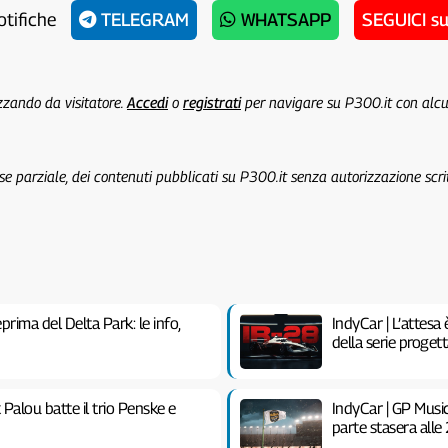
otifiche
TELEGRAM
WHATSAPP
SEGUICI s
izzando da visitatore.
Accedi
o
registrati
per navigare su P300.it con alc
 se parziale, dei contenuti pubblicati su P300.it senza autorizzazione scri
rima del Delta Park: le info,
IndyCar | L’attesa 
della serie proget
Palou batte il trio Penske e
IndyCar | GP Music
parte stasera alle