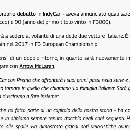
 proprio debutto in IndyCar
– aveva annunciato quali sare
occo) e 90 (anno del primo titolo vinto in F3000).
rà a sedere al volante di una delle due vetture italiane. 
osin nel 2017 in F3 European Championship.
, bensì di un doppio ritorno, in quanto sarà nuovamente 
 gare con
Arrow McLaren
.
yCar con Prema che affronterà i suoi primi passi nella serie e 
tornare in quello che chiamano ‘La famiglia italiana’. Sarà q
 riusciremo a fare insieme”.
che ha fatto parte di un capitolo della nostra storia –
ha co
e lo abbiamo sempre tenuto d’occhio negli anni seguenti. H
to alle spalle. Ha dimostrato grandi doti velocistiche ovun