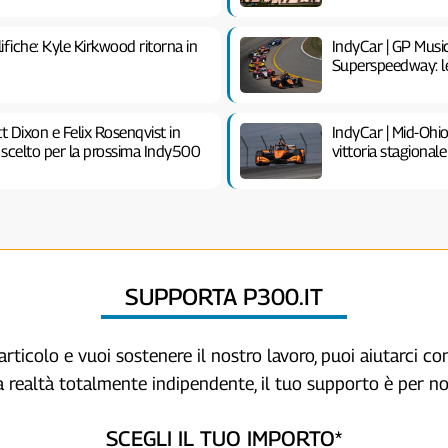
fiche: Kyle Kirkwood ritorna in
IndyCar | GP Musi
Superspeedway: le in
t Dixon e Felix Rosenqvist in
IndyCar | Mid-Ohi
scelto per la prossima Indy500
vittoria stagional
SUPPORTA P300.IT
articolo e vuoi sostenere il nostro lavoro, puoi aiutarci c
a realtà totalmente indipendente, il tuo supporto è per no
SCEGLI IL TUO IMPORTO*