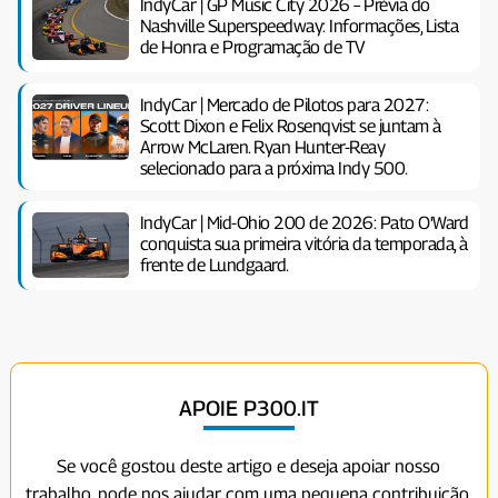
IndyCar | GP Music City 2026 – Prévia do
Nashville Superspeedway: Informações, Lista
de Honra e Programação de TV
IndyCar | Mercado de Pilotos para 2027:
Scott Dixon e Felix Rosenqvist se juntam à
Arrow McLaren. Ryan Hunter-Reay
selecionado para a próxima Indy 500.
IndyCar | Mid-Ohio 200 de 2026: Pato O'Ward
conquista sua primeira vitória da temporada, à
frente de Lundgaard.
APOIE P300.IT
Se você gostou deste artigo e deseja apoiar nosso
trabalho, pode nos ajudar com uma pequena contribuição.