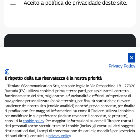
Aceito a política de privacidade deste site.
Privacy Policy
Il rispetto della tua riservatezza è la nostra priorità
P300.it é um jornal independente.
Il Titolare 66communication Srls, con sede legale in Via Rebecchino 18 – 27020
Número de registro 1/2021 de 01/02/2021 - Tribunal de Pavia.
Battuda (PV) utilizza cookie di prima e terze parti, per assicurare il corretto
Proprietário e editor:
66communication Srls
- Número de IVA
funzionamento del sito, migliorarne la funzionalità e offrirvi un’esperienza di
02798890188.
navigazione personalizzata (cookie tecnici), per finalità statistiche e rilevare
Editor-chefe:
Alessandro Secchi
- Editor adjunto:
Federico Benedusi.
l’audience del nostro sito (cookie analitici) nonché, previo consenso, per finalità
Política de Privacidade
-
Política de Cookies.
di profilazione. Per maggiori informazioni su come il Titolare utilizza i cookie o
per modificare le sue preferenze (incluso revocare il consenso, se prestato),
consulti la
cookie policy
. Per maggiori informazioni su come il Titolare tratta i
"Se isso realmente aconteceu, você encontrará em P300.it"
dati personali anche raccolti tramite i cookie (inclusi gli eventuali altri soggetti
destinatari dei dati, i tempi di conservazione dei dati e le modalità per l’esercizio
Copyright © P300.it 2012-2026
dei suoi diritti), consulti la
privacy policy
.